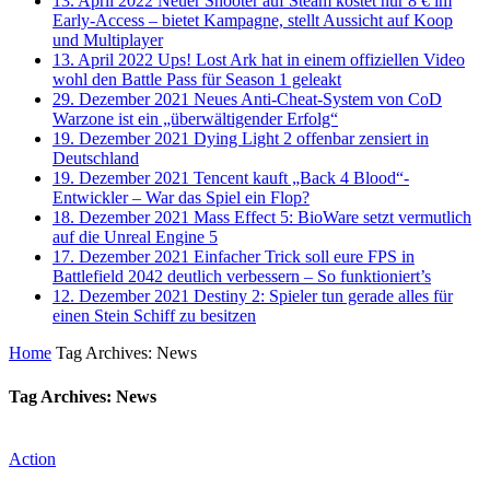
13. April 2022
Neuer Shooter auf Steam kostet nur 8 € im
Early-Access – bietet Kampagne, stellt Aussicht auf Koop
und Multiplayer
13. April 2022
Ups! Lost Ark hat in einem offiziellen Video
wohl den Battle Pass für Season 1 geleakt
29. Dezember 2021
Neues Anti-Cheat-System von CoD
Warzone ist ein „überwältigender Erfolg“
19. Dezember 2021
Dying Light 2 offenbar zensiert in
Deutschland
19. Dezember 2021
Tencent kauft „Back 4 Blood“-
Entwickler – War das Spiel ein Flop?
18. Dezember 2021
Mass Effect 5: BioWare setzt vermutlich
auf die Unreal Engine 5
17. Dezember 2021
Einfacher Trick soll eure FPS in
Battlefield 2042 deutlich verbessern – So funktioniert’s
12. Dezember 2021
Destiny 2: Spieler tun gerade alles für
einen Stein Schiff zu besitzen
Home
Tag Archives: News
Tag Archives: News
Action