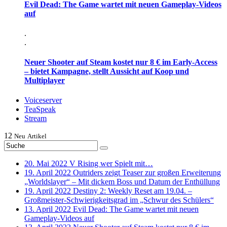
Evil Dead: The Game wartet mit neuen Gameplay-Videos
auf
.
.
Neuer Shooter auf Steam kostet nur 8 € im Early-Access
– bietet Kampagne, stellt Aussicht auf Koop und
Multiplayer
Voiceserver
TeaSpeak
Stream
12
Neu
Artikel
20. Mai 2022
V Rising wer Spielt mit…
19. April 2022
Outriders zeigt Teaser zur großen Erweiterung
„Worldslayer“ – Mit dickem Boss und Datum der Enthüllung
19. April 2022
Destiny 2: Weekly Reset am 19.04. –
Großmeister-Schwierigkeitsgrad im „Schwur des Schülers“
13. April 2022
Evil Dead: The Game wartet mit neuen
Gameplay-Videos auf