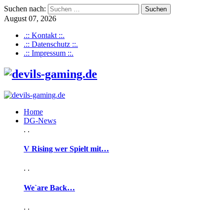
Suchen nach:
August 07, 2026
.:: Kontakt ::.
.:: Datenschutz ::.
.:: Impressum ::.
Home
DG-News
. .
V Rising wer Spielt mit…
. .
We`are Back…
. .