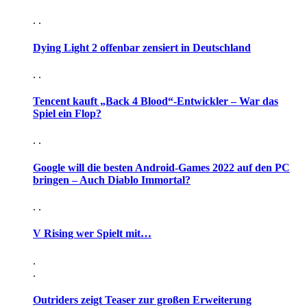
. .
Dying Light 2 offenbar zensiert in Deutschland
. .
Tencent kauft „Back 4 Blood“-Entwickler – War das
Spiel ein Flop?
. .
Google will die besten Android-Games 2022 auf den PC
bringen – Auch Diablo Immortal?
. .
V Rising wer Spielt mit…
.
.
Outriders zeigt Teaser zur großen Erweiterung