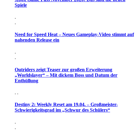
Spiele
.
.
Need for Speed Heat – Neues Gameplay-Video stimmt auf
nahenden Release ein
.
.
Outriders zeigt Teaser zur großen Erweiterung
„Worldslayer“ – Mit dickem Boss und Datum der
Enthüllung
. .
Destiny 2: Weekly Reset am 19.04. – Großmeister-
Schwierigkeitsgrad im „Schwur des Schülers“
.
.