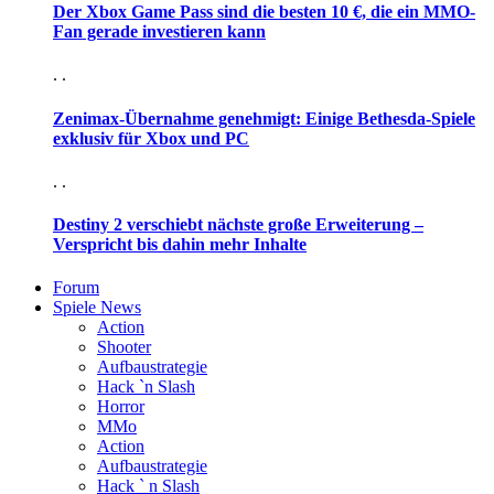
Der Xbox Game Pass sind die besten 10 €, die ein MMO-
Fan gerade investieren kann
. .
Zenimax-Übernahme genehmigt: Einige Bethesda-Spiele
exklusiv für Xbox und PC
. .
Destiny 2 verschiebt nächste große Erweiterung –
Verspricht bis dahin mehr Inhalte
Forum
Spiele News
Action
Shooter
Aufbaustrategie
Hack `n Slash
Horror
MMo
Action
Aufbaustrategie
Hack ` n Slash