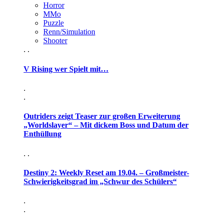
Horror
MMo
Puzzle
Renn/Simulation
Shooter
. .
V Rising wer Spielt mit…
.
.
Outriders zeigt Teaser zur großen Erweiterung
„Worldslayer“ – Mit dickem Boss und Datum der
Enthüllung
. .
Destiny 2: Weekly Reset am 19.04. – Großmeister-
Schwierigkeitsgrad im „Schwur des Schülers“
.
.