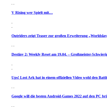
. .
V Rising wer Spielt mit…
.
.
Outriders zeigt Teaser zur großen Erweiterung „Worldsla
. .
Destiny 2: Weekly Reset am 19.04. – Großmeister-Schwieri
.
.
Ups! Lost Ark hat in einem offiziellen Video wohl den Battl
. .
Google will die besten Android-Games 2022 auf den PC br
. .