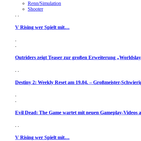
Renn/Simulation
Shooter
. .
V Rising wer Spielt mit…
.
.
Outriders zeigt Teaser zur großen Erweiterung „Worldsla
. .
Destiny 2: Weekly Reset am 19.04. – Großmeister-Schwieri
.
.
Evil Dead: The Game wartet mit neuen Gameplay-Videos 
. .
V Rising wer Spielt mit…