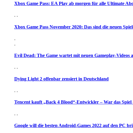
Xbox Game Pass: EA Play ab morgen für alle Ultimate Ab
. .
Xbox Game Pass November 2020: Das sind die neuen Spiel
.
.
Evil Dead: The Game wartet mit neuen Gameplay-Videos 
. .
Dying Light 2 offenbar zensiert in Deutschland
. .
Tencent kauft „Back 4 Blood“-Entwickler – War das Spiel 
. .
Google will die besten Android-Games 2022 auf den PC br