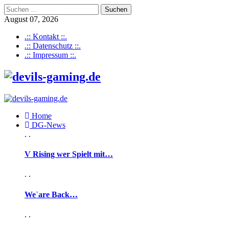
Suchen
nach:
August 07, 2026
.:: Kontakt ::.
.:: Datenschutz ::.
.:: Impressum ::.
Home
DG-News
. .
V Rising wer Spielt mit…
. .
We`are Back…
. .