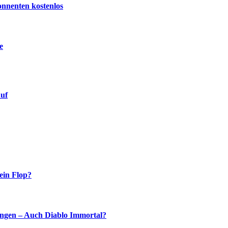
onnenten kostenlos
e
auf
ein Flop?
ingen – Auch Diablo Immortal?