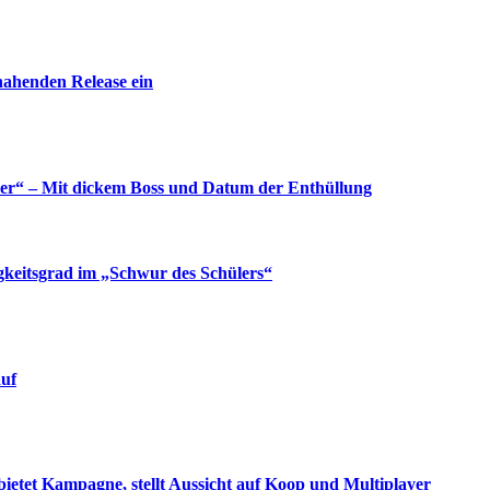
nahenden Release ein
yer“ – Mit dickem Boss und Datum der Enthüllung
gkeitsgrad im „Schwur des Schülers“
auf
bietet Kampagne, stellt Aussicht auf Koop und Multiplayer