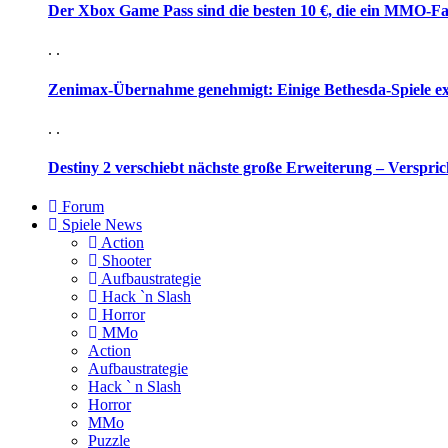
Der Xbox Game Pass sind die besten 10 €, die ein MMO-Fa
. .
Zenimax-Übernahme genehmigt: Einige Bethesda-Spiele e
. .
Destiny 2 verschiebt nächste große Erweiterung – Verspric
Forum
Spiele News
Action
Shooter
Aufbaustrategie
Hack `n Slash
Horror
MMo
Action
Aufbaustrategie
Hack ` n Slash
Horror
MMo
Puzzle