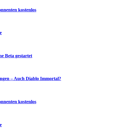
onnenten kostenlos
e
e Beta gestartet
ingen – Auch Diablo Immortal?
onnenten kostenlos
e