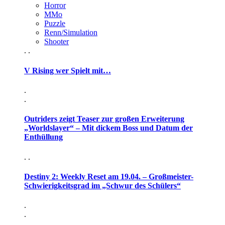
Horror
MMo
Puzzle
Renn/Simulation
Shooter
. .
V Rising wer Spielt mit…
.
.
Outriders zeigt Teaser zur großen Erweiterung
„Worldslayer“ – Mit dickem Boss und Datum der
Enthüllung
. .
Destiny 2: Weekly Reset am 19.04. – Großmeister-
Schwierigkeitsgrad im „Schwur des Schülers“
.
.