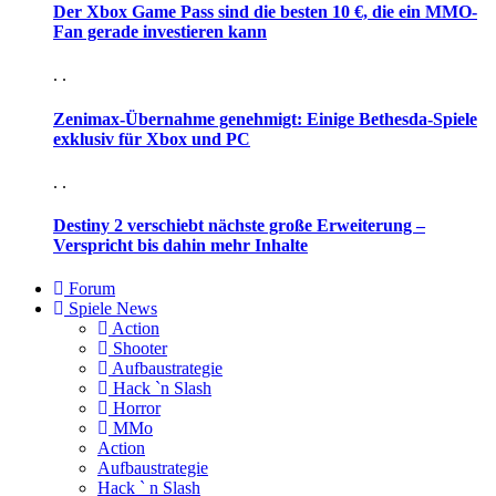
Der Xbox Game Pass sind die besten 10 €, die ein MMO-
Fan gerade investieren kann
. .
Zenimax-Übernahme genehmigt: Einige Bethesda-Spiele
exklusiv für Xbox und PC
. .
Destiny 2 verschiebt nächste große Erweiterung –
Verspricht bis dahin mehr Inhalte
Forum
Spiele News
Action
Shooter
Aufbaustrategie
Hack `n Slash
Horror
MMo
Action
Aufbaustrategie
Hack ` n Slash