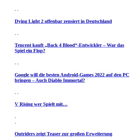
. .
Dying Light 2 offenbar zensiert in Deutschland
. .
Tencent kauft „Back 4 Blood“-Entwickler – War das
Spiel ein Flop?
. .
Google will die besten Android-Games 2022 auf den PC
bringen – Auch Diablo Immortal?
. .
V Rising wer Spielt mit…
.
.
Outriders zeigt Teaser zur großen Erweiterung