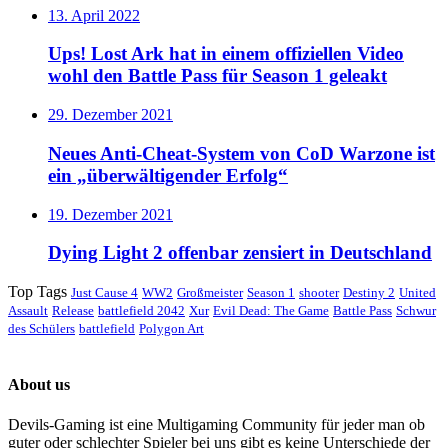
13. April 2022
Ups! Lost Ark hat in einem offiziellen Video
wohl den Battle Pass für Season 1 geleakt
29. Dezember 2021
Neues Anti-Cheat-System von CoD Warzone ist
ein „überwältigender Erfolg“
19. Dezember 2021
Dying Light 2 offenbar zensiert in Deutschland
Top Tags
Just Cause 4
WW2
Großmeister
Season 1
shooter
Destiny 2
United
Assault
Release
battlefield 2042
Xur
Evil Dead: The Game
Battle Pass
Schwur
des Schülers
battlefield
Polygon Art
About us
Devils-Gaming ist eine Multigaming Community für jeder man ob
guter oder schlechter Spieler bei uns gibt es keine Unterschiede der