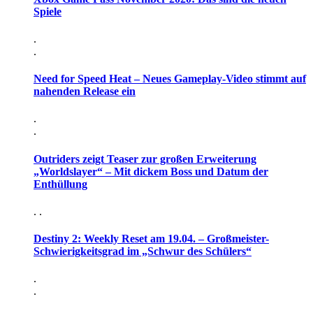
Spiele
.
.
Need for Speed Heat – Neues Gameplay-Video stimmt auf
nahenden Release ein
.
.
Outriders zeigt Teaser zur großen Erweiterung
„Worldslayer“ – Mit dickem Boss und Datum der
Enthüllung
. .
Destiny 2: Weekly Reset am 19.04. – Großmeister-
Schwierigkeitsgrad im „Schwur des Schülers“
.
.