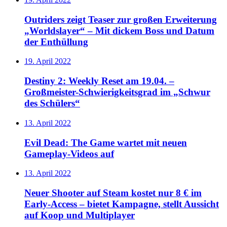
Outriders zeigt Teaser zur großen Erweiterung
„Worldslayer“ – Mit dickem Boss und Datum
der Enthüllung
19. April 2022
Destiny 2: Weekly Reset am 19.04. –
Großmeister-Schwierigkeitsgrad im „Schwur
des Schülers“
13. April 2022
Evil Dead: The Game wartet mit neuen
Gameplay-Videos auf
13. April 2022
Neuer Shooter auf Steam kostet nur 8 € im
Early-Access – bietet Kampagne, stellt Aussicht
auf Koop und Multiplayer