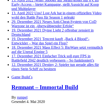
13. April 2022
Neuer Shooter auf Steam kostet nur 8 € im
Early-Access – bietet Kampagne, stellt Aussicht auf Koop
und Multiplayer
13. April 2022
Ups! Lost Ark hat in einem offiziellen Video
wohl den Battle Pass für Season 1 geleakt
29. Dezember 2021
Neues Anti-Cheat-System von CoD
Warzone ist ein „überwältigender Erfolg“
19. Dezember 2021
Dying Light 2 offenbar zensiert in
Deutschland
19. Dezember 2021
Tencent kauft „Back 4 Blood“-
Entwickler – War das Spiel ein Flop?
18. Dezember 2021
Mass Effect 5: BioWare setzt vermutlich
auf die Unreal Engine 5
17. Dezember 2021
Einfacher Trick soll eure FPS in
Battlefield 2042 deutlich verbessern – So funktioniert’s
12. Dezember 2021
Destiny 2: Spieler tun gerade alles für
einen Stein Schiff zu besitzen
Game Build`s
Remnant – Immortal Build
By
rumpel
Gesendet
4. Mai 2020