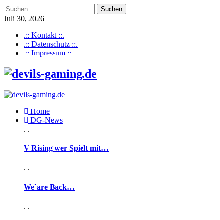
Suchen
nach:
Juli 30, 2026
.:: Kontakt ::.
.:: Datenschutz ::.
.:: Impressum ::.
Home
DG-News
. .
V Rising wer Spielt mit…
. .
We`are Back…
. .