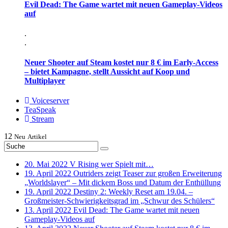
Evil Dead: The Game wartet mit neuen Gameplay-Videos
auf
.
.
Neuer Shooter auf Steam kostet nur 8 € im Early-Access
– bietet Kampagne, stellt Aussicht auf Koop und
Multiplayer
Voiceserver
TeaSpeak
Stream
12
Neu
Artikel
20. Mai 2022
V Rising wer Spielt mit…
19. April 2022
Outriders zeigt Teaser zur großen Erweiterung
„Worldslayer“ – Mit dickem Boss und Datum der Enthüllung
19. April 2022
Destiny 2: Weekly Reset am 19.04. –
Großmeister-Schwierigkeitsgrad im „Schwur des Schülers“
13. April 2022
Evil Dead: The Game wartet mit neuen
Gameplay-Videos auf