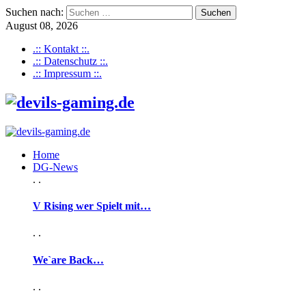
Suchen nach:
August 08, 2026
.:: Kontakt ::.
.:: Datenschutz ::.
.:: Impressum ::.
Home
DG-News
. .
V Rising wer Spielt mit…
. .
We`are Back…
. .