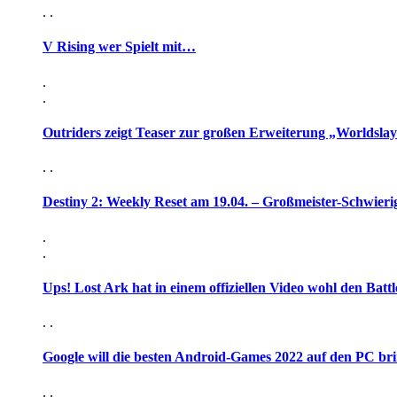
. .
V Rising wer Spielt mit…
.
.
Outriders zeigt Teaser zur großen Erweiterung „Worldsla
. .
Destiny 2: Weekly Reset am 19.04. – Großmeister-Schwieri
.
.
Ups! Lost Ark hat in einem offiziellen Video wohl den Battl
. .
Google will die besten Android-Games 2022 auf den PC br
. .