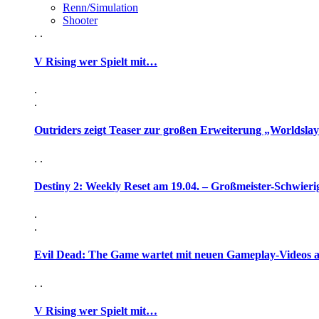
Renn/Simulation
Shooter
. .
V Rising wer Spielt mit…
.
.
Outriders zeigt Teaser zur großen Erweiterung „Worldsla
. .
Destiny 2: Weekly Reset am 19.04. – Großmeister-Schwieri
.
.
Evil Dead: The Game wartet mit neuen Gameplay-Videos 
. .
V Rising wer Spielt mit…