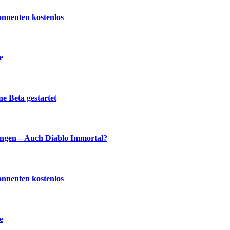
onnenten kostenlos
e
e Beta gestartet
ingen – Auch Diablo Immortal?
onnenten kostenlos
e