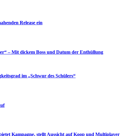
nahenden Release ein
yer“ – Mit dickem Boss und Datum der Enthüllung
gkeitsgrad im „Schwur des Schülers“
auf
bietet Kampagne, stellt Aussicht auf Koop und Multiplayer