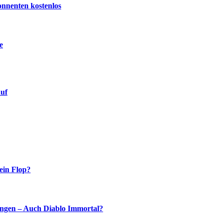
onnenten kostenlos
e
auf
ein Flop?
ingen – Auch Diablo Immortal?