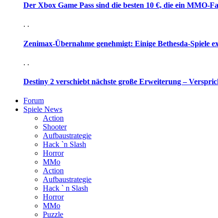
Der Xbox Game Pass sind die besten 10 €, die ein MMO-Fa
. .
Zenimax-Übernahme genehmigt: Einige Bethesda-Spiele e
. .
Destiny 2 verschiebt nächste große Erweiterung – Verspric
Forum
Spiele News
Action
Shooter
Aufbaustrategie
Hack `n Slash
Horror
MMo
Action
Aufbaustrategie
Hack ` n Slash
Horror
MMo
Puzzle