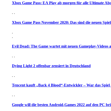
Xbox Game Pass: EA Play ab morgen für alle Ultimate Ab
. .
Xbox Game Pass November 2020: Das sind die neuen Spiel
.
.
Evil Dead: The Game wartet mit neuen Gameplay-Videos 
. .
Dying Light 2 offenbar zensiert in Deutschland
. .
Tencent kauft „Back 4 Blood“-Entwickler – War das Spiel 
. .
Google will die besten Android-Games 2022 auf den PC br