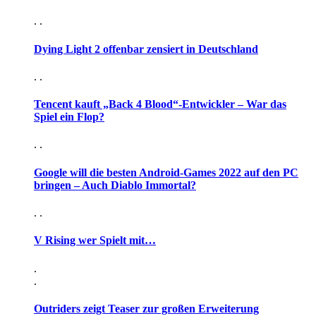
. .
Dying Light 2 offenbar zensiert in Deutschland
. .
Tencent kauft „Back 4 Blood“-Entwickler – War das
Spiel ein Flop?
. .
Google will die besten Android-Games 2022 auf den PC
bringen – Auch Diablo Immortal?
. .
V Rising wer Spielt mit…
.
.
Outriders zeigt Teaser zur großen Erweiterung