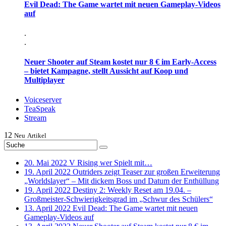
Evil Dead: The Game wartet mit neuen Gameplay-Videos
auf
.
.
Neuer Shooter auf Steam kostet nur 8 € im Early-Access
– bietet Kampagne, stellt Aussicht auf Koop und
Multiplayer
Voiceserver
TeaSpeak
Stream
12
Neu
Artikel
20. Mai 2022
V Rising wer Spielt mit…
19. April 2022
Outriders zeigt Teaser zur großen Erweiterung
„Worldslayer“ – Mit dickem Boss und Datum der Enthüllung
19. April 2022
Destiny 2: Weekly Reset am 19.04. –
Großmeister-Schwierigkeitsgrad im „Schwur des Schülers“
13. April 2022
Evil Dead: The Game wartet mit neuen
Gameplay-Videos auf