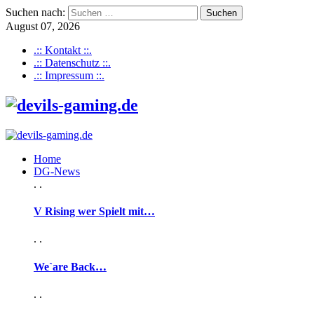
Suchen nach:
August 07, 2026
.:: Kontakt ::.
.:: Datenschutz ::.
.:: Impressum ::.
Home
DG-News
. .
V Rising wer Spielt mit…
. .
We`are Back…
. .