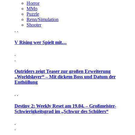
Horror
MMo
Puzzle
Renn/Simulation
Shooter
. .
V Rising wer Spielt mit…
.
.
Outriders zeigt Teaser zur großen Erweiterung
„Worldslayer“ – Mit dickem Boss und Datum der
Enthüllung
. .
Destiny 2: Weekly Reset am 19.04. – Großmeister-
Schwierigkeitsgrad im „Schwur des Schülers“
.
.