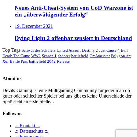
Neues Anti-Cheat-System von CoD Warzone ist
ein „überwältigender Erfolg“
19. Dezember 2021
Dying Light 2 offenbar zensiert in Deutschland
Top Tags
Schwur des Schülers
United Assault
Destiny 2
Just Cause 4
Evil
Dead: The Game
WW2
Season 1
shooter
battlefield
Großmeister
Polygon Art
Xur
Battle Pass
battlefield 2042
Release
About us
Devils-Gaming ist eine Multigaming Community für jeder man ob
guter oder schlechter Spieler bei uns gibt es keine Unterschiede der
Spaß steht an erste Stelle...
Follow us
.:: Kontakt ::.
.:: Datenschutz ::.
.:: Impressum ::.