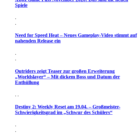
Spiele
.
.
Need for Speed Heat – Neues Gameplay-Video stimmt auf
nahenden Release ein
.
.
Outriders zeigt Teaser zur großen Erweiterung
„Worldslayer“ – Mit dickem Boss und Datum der
Enthüllung
. .
Destiny 2: Weekly Reset am 19.04. – Großmeister-
Schwierigkeitsgrad im „Schwur des Schülers“
.
.