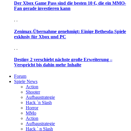
Der Xbox Game Pass sind die besten 10 €, die ein MMO-
Fan gerade investieren kann
. .
Zenimax-Übernahme genehmigt: Einige Bethesda-Spiele
exklusiv für Xbox und PC
. .
Destiny 2 verschiebt nächste große Erweiterung –
Verspricht bis dahin mehr Inhalte
Forum
Spiele News
Action
Shooter
Aufbaustrategie
Hack `n Slash
Horror
MMo
Action
Aufbaustrategie
Hack ` n Slash