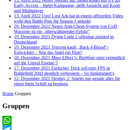
13. April 2022
Neuer Shooter auf Steam kostet nur 8 € im
Early-Access – bietet Kampagne, stellt Aussicht auf Koop
und Multiplayer
13. April 2022
Ups! Lost Ark hat in einem offiziellen Video
wohl den Battle Pass für Season 1 geleakt
29. Dezember 2021
Neues Anti-Cheat-System von CoD
Warzone ist ein „überwältigender Erfolg“
19. Dezember 2021
Dying Light 2 offenbar zensiert in
Deutschland
19. Dezember 2021
Tencent kauft „Back 4 Blood“-
Entwickler – War das Spiel ein Flop?
18. Dezember 2021
Mass Effect 5: BioWare setzt vermutlich
auf die Unreal Engine 5
17. Dezember 2021
Einfacher Trick soll eure FPS in
Battlefield 2042 deutlich verbessern – So funktioniert’s
12. Dezember 2021
Destiny 2: Spieler tun gerade alles für
einen Stein Schiff zu besitzen
Home
Gruppen
Gruppen
WhatsApp