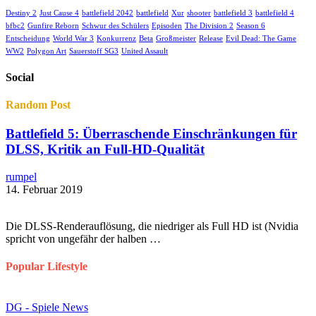
Destiny 2
Just Cause 4
battlefield 2042
battlefield
Xur
shooter
battlefield 3
battlefield 4
bfbc2
Gunfire Reborn
Schwur des Schülers
Episoden
The Division 2
Season 6
Entscheidung
World War 3
Konkurrenz
Beta
Großmeister
Release
Evil Dead: The Game
WW2
Polygon Art
Sauerstoff SG3
United Assault
Social
Random Post
Battlefield 5: Überraschende Einschränkungen für
DLSS, Kritik an Full-HD-Qualität
rumpel
14. Februar 2019
Die DLSS-Renderauflösung, die niedriger als Full HD ist (Nvidia
spricht von ungefähr der halben …
Popular Lifestyle
DG - Spiele News