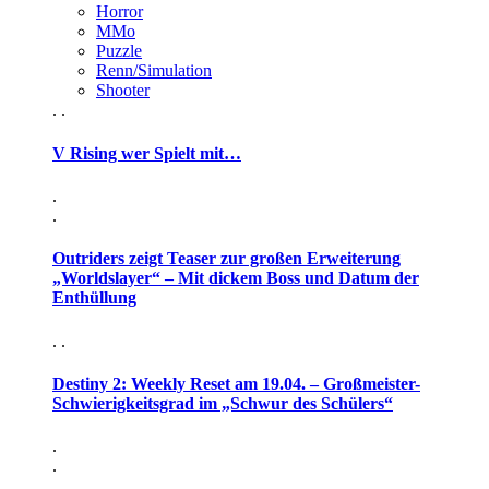
Horror
MMo
Puzzle
Renn/Simulation
Shooter
. .
V Rising wer Spielt mit…
.
.
Outriders zeigt Teaser zur großen Erweiterung
„Worldslayer“ – Mit dickem Boss und Datum der
Enthüllung
. .
Destiny 2: Weekly Reset am 19.04. – Großmeister-
Schwierigkeitsgrad im „Schwur des Schülers“
.
.