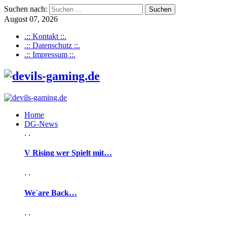
Suchen nach:
August 07, 2026
.:: Kontakt ::.
.:: Datenschutz ::.
.:: Impressum ::.
Home
DG-News
. .
V Rising wer Spielt mit…
. .
We`are Back…
. .