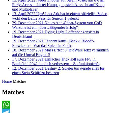
13. April 2022
Neuer Shooter auf Steam kostet nur 8 € im
Early-Access – bietet Kampagne, stellt Aussicht auf Koop
und Multiplayer
13. April 2022
Ups! Lost Ark hat in einem offiziellen Video
wohl den Battle Pass für Season 1 geleakt
29. Dezember 2021
Neues Anti-Cheat-System von CoD
Warzone ist ein „überwältigender Erfolg“
19. Dezember 2021
Dying Light 2 offenbar zensiert in
Deutschland
19. Dezember 2021
Tencent kauft „Back 4 Blood“-
Entwickler – War das Spiel ein Flop?
18. Dezember 2021
Mass Effect 5: BioWare setzt vermutlich
auf die Unreal Engine 5
17. Dezember 2021
Einfacher Trick soll eure FPS in
Battlefield 2042 deutlich verbessern – So funktioniert’s
12. Dezember 2021
Destiny 2: Spieler tun gerade alles für
einen Stein Schiff zu besitzen
Home
Matches
Matches
WhatsApp