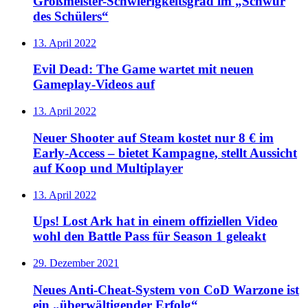
Großmeister-Schwierigkeitsgrad im „Schwur
des Schülers“
13. April 2022
Evil Dead: The Game wartet mit neuen
Gameplay-Videos auf
13. April 2022
Neuer Shooter auf Steam kostet nur 8 € im
Early-Access – bietet Kampagne, stellt Aussicht
auf Koop und Multiplayer
13. April 2022
Ups! Lost Ark hat in einem offiziellen Video
wohl den Battle Pass für Season 1 geleakt
29. Dezember 2021
Neues Anti-Cheat-System von CoD Warzone ist
ein „überwältigender Erfolg“