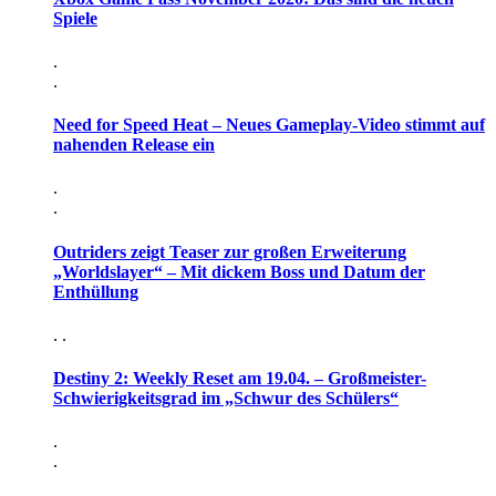
Spiele
.
.
Need for Speed Heat – Neues Gameplay-Video stimmt auf
nahenden Release ein
.
.
Outriders zeigt Teaser zur großen Erweiterung
„Worldslayer“ – Mit dickem Boss und Datum der
Enthüllung
. .
Destiny 2: Weekly Reset am 19.04. – Großmeister-
Schwierigkeitsgrad im „Schwur des Schülers“
.
.