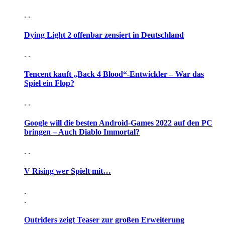
. .
Dying Light 2 offenbar zensiert in Deutschland
. .
Tencent kauft „Back 4 Blood“-Entwickler – War das
Spiel ein Flop?
. .
Google will die besten Android-Games 2022 auf den PC
bringen – Auch Diablo Immortal?
. .
V Rising wer Spielt mit…
.
.
Outriders zeigt Teaser zur großen Erweiterung