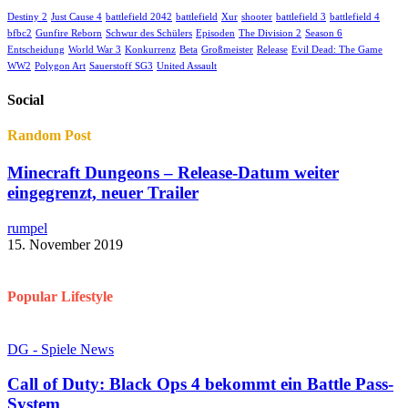
Destiny 2
Just Cause 4
battlefield 2042
battlefield
Xur
shooter
battlefield 3
battlefield 4
bfbc2
Gunfire Reborn
Schwur des Schülers
Episoden
The Division 2
Season 6
Entscheidung
World War 3
Konkurrenz
Beta
Großmeister
Release
Evil Dead: The Game
WW2
Polygon Art
Sauerstoff SG3
United Assault
Social
Random Post
Minecraft Dungeons – Release-Datum weiter
eingegrenzt, neuer Trailer
rumpel
15. November 2019
Popular Lifestyle
DG - Spiele News
Call of Duty: Black Ops 4 bekommt ein Battle Pass-
System