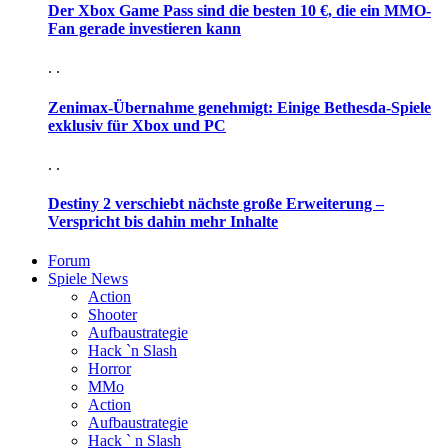
Der Xbox Game Pass sind die besten 10 €, die ein MMO-
Fan gerade investieren kann
. .
Zenimax-Übernahme genehmigt: Einige Bethesda-Spiele
exklusiv für Xbox und PC
. .
Destiny 2 verschiebt nächste große Erweiterung –
Verspricht bis dahin mehr Inhalte
Forum
Spiele News
Action
Shooter
Aufbaustrategie
Hack `n Slash
Horror
MMo
Action
Aufbaustrategie
Hack ` n Slash