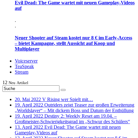
Evil Dead: The Game wartet mit neuen Gameplay-Videos
auf
.
.
Neuer Shooter auf Steam kostet nur 8 € im Early-Access
– bietet Kampagne, stellt Aussicht auf Koop und
Multiplayer
Voiceserver
TeaSpeak
Stream
12
Neu
Artikel
20. Mai 2022
V Rising wer Spielt mit…
19. April 2022
Outriders zeigt Teaser zur großen Erweiterung
„Worldslayer“ – Mit dickem Boss und Datum der Enthüllung
19. April 2022
Destiny 2: Weekly Reset am 19.04. –
Großmeister-Schwierigkeitsgrad im „Schwur des Schülers“
13. April 2022
Evil Dead: The Game wartet mit neuen
Gameplay-Videos auf