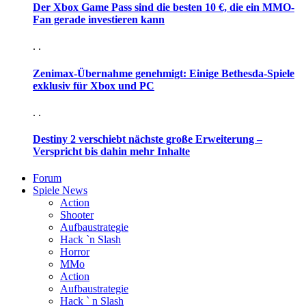
Der Xbox Game Pass sind die besten 10 €, die ein MMO-
Fan gerade investieren kann
. .
Zenimax-Übernahme genehmigt: Einige Bethesda-Spiele
exklusiv für Xbox und PC
. .
Destiny 2 verschiebt nächste große Erweiterung –
Verspricht bis dahin mehr Inhalte
Forum
Spiele News
Action
Shooter
Aufbaustrategie
Hack `n Slash
Horror
MMo
Action
Aufbaustrategie
Hack ` n Slash