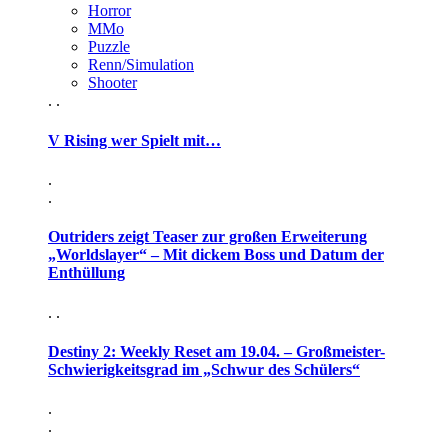
Horror
MMo
Puzzle
Renn/Simulation
Shooter
. .
V Rising wer Spielt mit…
.
.
Outriders zeigt Teaser zur großen Erweiterung
„Worldslayer“ – Mit dickem Boss und Datum der
Enthüllung
. .
Destiny 2: Weekly Reset am 19.04. – Großmeister-
Schwierigkeitsgrad im „Schwur des Schülers“
.
.