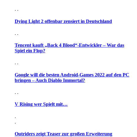
. .
Dying Light 2 offenbar zensiert in Deutschland
. .
Tencent kauft „Back 4 Blood“-Entwickler – War das
Spiel ein Flop?
. .
Google will die besten Android-Games 2022 auf den PC
bringen – Auch Diablo Immortal?
. .
V Rising wer Spielt mit…
.
.
Outriders zeigt Teaser zur großen Erweiterung