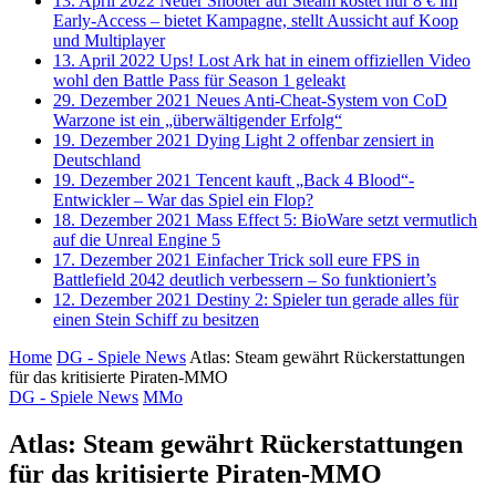
13. April 2022
Neuer Shooter auf Steam kostet nur 8 € im
Early-Access – bietet Kampagne, stellt Aussicht auf Koop
und Multiplayer
13. April 2022
Ups! Lost Ark hat in einem offiziellen Video
wohl den Battle Pass für Season 1 geleakt
29. Dezember 2021
Neues Anti-Cheat-System von CoD
Warzone ist ein „überwältigender Erfolg“
19. Dezember 2021
Dying Light 2 offenbar zensiert in
Deutschland
19. Dezember 2021
Tencent kauft „Back 4 Blood“-
Entwickler – War das Spiel ein Flop?
18. Dezember 2021
Mass Effect 5: BioWare setzt vermutlich
auf die Unreal Engine 5
17. Dezember 2021
Einfacher Trick soll eure FPS in
Battlefield 2042 deutlich verbessern – So funktioniert’s
12. Dezember 2021
Destiny 2: Spieler tun gerade alles für
einen Stein Schiff zu besitzen
Home
DG - Spiele News
Atlas: ​Steam gewährt Rückerstattungen
für das kritisierte Piraten-MMO
DG - Spiele News
MMo
Atlas: ​Steam gewährt Rückerstattungen
für das kritisierte Piraten-MMO