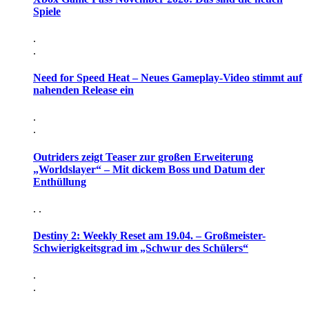
Spiele
.
.
Need for Speed Heat – Neues Gameplay-Video stimmt auf
nahenden Release ein
.
.
Outriders zeigt Teaser zur großen Erweiterung
„Worldslayer“ – Mit dickem Boss und Datum der
Enthüllung
. .
Destiny 2: Weekly Reset am 19.04. – Großmeister-
Schwierigkeitsgrad im „Schwur des Schülers“
.
.