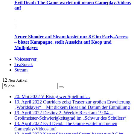
Evil Dead: The Game wartet mit neuen Gameplay-Videos
auf
.
.
Neuer Shooter auf Steam kostet nur 8 € im Early-Access
– bietet Kampagne, stellt Aussicht auf Koop und
Multiplayer
Voiceserver
TeaSpeak
Stream
12
Neu
Artikel
20. Mai 2022
V Rising wer Spielt mit…
19. April 2022
Outriders zeigt Teaser zur großen Erweiterung
„Worldslayer“ – Mit dickem Boss und Datum der Enthüllung
19. April 2022
Destiny 2: Weekly Reset am 19.04. –
Großmeister-Schwierigkeitsgrad im „Schwur des Schülers“
13. April 2022
Evil Dead: The Game wartet mit neuen
Gameplay-Videos auf