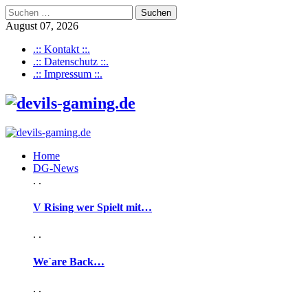
Suchen
nach:
August 07, 2026
.:: Kontakt ::.
.:: Datenschutz ::.
.:: Impressum ::.
Home
DG-News
. .
V Rising wer Spielt mit…
. .
We`are Back…
. .