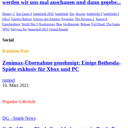
werden wir uns mal anschauen und dann gegebe...
Destiny 2
Just Cause 4
battlefield 2042
battlefield
Xur
shooter
battlefield 3
battlefield 4
bfbc2
Gunfire Reborn
Schwur des Schülers
Episoden
The Division 2
Season 6
Entscheidung
World War 3
Konkurrenz
Beta
Großmeister
Release
Evil Dead: The Game
WW2
Polygon Art
Sauerstoff SG3
United Assault
Social
Random Post
Zenimax-Übernahme genehmigt: Einige Bethesda-
Spiele exklusiv für Xbox und PC
rumpel
10. März 2021
Popular Lifestyle
DG - Spiele News