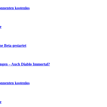
onnenten kostenlos
e
e Beta gestartet
ingen – Auch Diablo Immortal?
onnenten kostenlos
e