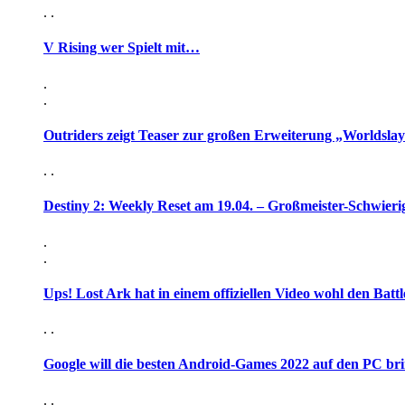
. .
V Rising wer Spielt mit…
.
.
Outriders zeigt Teaser zur großen Erweiterung „Worldsla
. .
Destiny 2: Weekly Reset am 19.04. – Großmeister-Schwieri
.
.
Ups! Lost Ark hat in einem offiziellen Video wohl den Battl
. .
Google will die besten Android-Games 2022 auf den PC br
. .