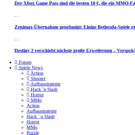
Der Xbox Game Pass sind die besten 10 €, die ein MMO-Fa
. .
Zenimax-Übernahme genehmigt: Einige Bethesda-Spiele e
. .
Destiny 2 verschiebt nächste große Erweiterung – Verspric
Forum
Spiele News
Action
Shooter
Aufbaustrategie
Hack `n Slash
Horror
MMo
Action
Aufbaustrategie
Hack ` n Slash
Horror
MMo
Puzzle