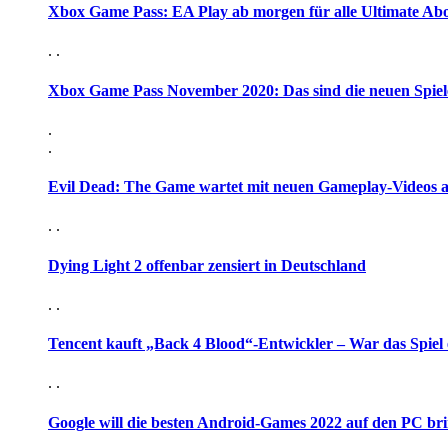
Xbox Game Pass: EA Play ab morgen für alle Ultimate Ab
. .
Xbox Game Pass November 2020: Das sind die neuen Spiel
.
.
Evil Dead: The Game wartet mit neuen Gameplay-Videos 
. .
Dying Light 2 offenbar zensiert in Deutschland
. .
Tencent kauft „Back 4 Blood“-Entwickler – War das Spiel 
. .
Google will die besten Android-Games 2022 auf den PC br