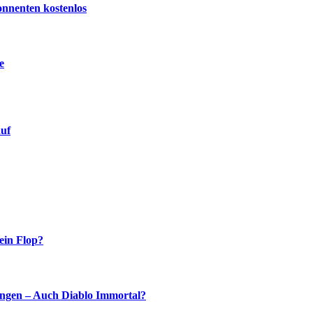
onnenten kostenlos
e
auf
ein Flop?
ingen – Auch Diablo Immortal?