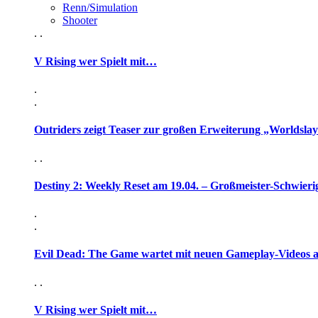
Renn/Simulation
Shooter
. .
V Rising wer Spielt mit…
.
.
Outriders zeigt Teaser zur großen Erweiterung „Worldsla
. .
Destiny 2: Weekly Reset am 19.04. – Großmeister-Schwieri
.
.
Evil Dead: The Game wartet mit neuen Gameplay-Videos 
. .
V Rising wer Spielt mit…