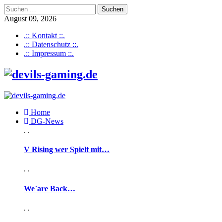
Suchen
nach:
August 09, 2026
.:: Kontakt ::.
.:: Datenschutz ::.
.:: Impressum ::.
Home
DG-News
. .
V Rising wer Spielt mit…
. .
We`are Back…
. .