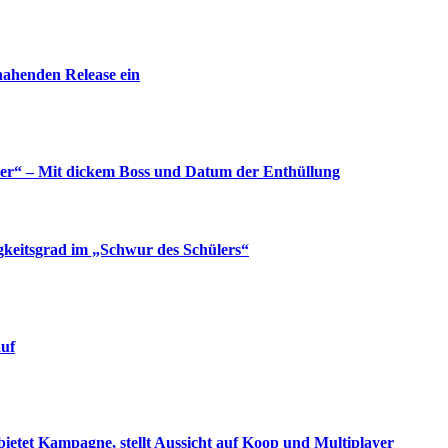
nahenden Release ein
yer“ – Mit dickem Boss und Datum der Enthüllung
gkeitsgrad im „Schwur des Schülers“
auf
bietet Kampagne, stellt Aussicht auf Koop und Multiplayer