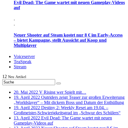
Evil Dead: The Game wartet mit neuen Gameplay-Videos
auf
.
.
Neuer Shooter auf Steam kostet nur 8 € im Early-Access
– bietet Kampagne, stellt Aussicht auf Koop und
Multiplayer
Voiceserver
TeaSpeak
Stream
12
Neu
Artikel
20. Mai 2022
V Rising wer Spielt mit…
19. April 2022
Outriders zeigt Teaser zur großen Erweiterung
„Worldslayer“ – Mit dickem Boss und Datum der Enthüllung
19. April 2022
Destiny 2: Weekly Reset am 19.04. –
Großmeister-Schwierigkeitsgrad im „Schwur des Schülers“
13. April 2022
Evil Dead: The Game wartet mit neuen
Gameplay-Videos auf