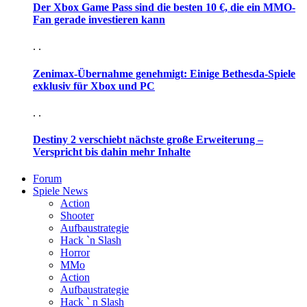
Der Xbox Game Pass sind die besten 10 €, die ein MMO-
Fan gerade investieren kann
. .
Zenimax-Übernahme genehmigt: Einige Bethesda-Spiele
exklusiv für Xbox und PC
. .
Destiny 2 verschiebt nächste große Erweiterung –
Verspricht bis dahin mehr Inhalte
Forum
Spiele News
Action
Shooter
Aufbaustrategie
Hack `n Slash
Horror
MMo
Action
Aufbaustrategie
Hack ` n Slash