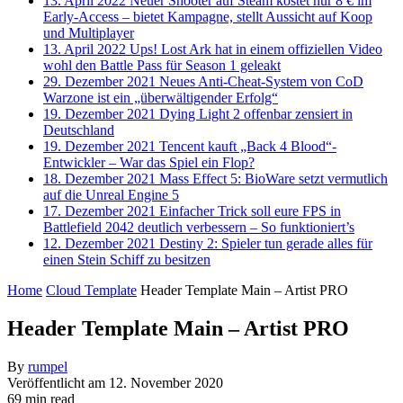
13. April 2022
Neuer Shooter auf Steam kostet nur 8 € im
Early-Access – bietet Kampagne, stellt Aussicht auf Koop
und Multiplayer
13. April 2022
Ups! Lost Ark hat in einem offiziellen Video
wohl den Battle Pass für Season 1 geleakt
29. Dezember 2021
Neues Anti-Cheat-System von CoD
Warzone ist ein „überwältigender Erfolg“
19. Dezember 2021
Dying Light 2 offenbar zensiert in
Deutschland
19. Dezember 2021
Tencent kauft „Back 4 Blood“-
Entwickler – War das Spiel ein Flop?
18. Dezember 2021
Mass Effect 5: BioWare setzt vermutlich
auf die Unreal Engine 5
17. Dezember 2021
Einfacher Trick soll eure FPS in
Battlefield 2042 deutlich verbessern – So funktioniert’s
12. Dezember 2021
Destiny 2: Spieler tun gerade alles für
einen Stein Schiff zu besitzen
Home
Cloud Template
Header Template Main – Artist PRO
Header Template Main – Artist PRO
By
rumpel
Veröffentlicht am
12. November 2020
69 min read