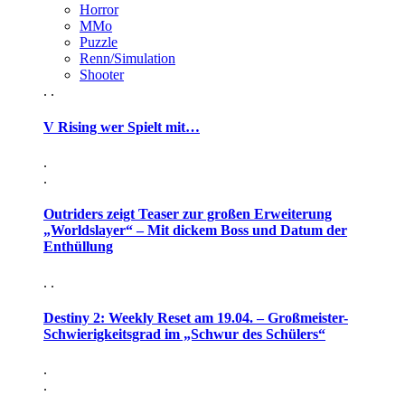
Horror
MMo
Puzzle
Renn/Simulation
Shooter
. .
V Rising wer Spielt mit…
.
.
Outriders zeigt Teaser zur großen Erweiterung
„Worldslayer“ – Mit dickem Boss und Datum der
Enthüllung
. .
Destiny 2: Weekly Reset am 19.04. – Großmeister-
Schwierigkeitsgrad im „Schwur des Schülers“
.
.