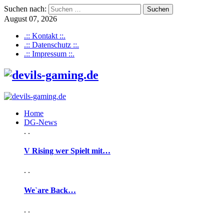
Suchen nach:
August 07, 2026
.:: Kontakt ::.
.:: Datenschutz ::.
.:: Impressum ::.
Home
DG-News
. .
V Rising wer Spielt mit…
. .
We`are Back…
. .