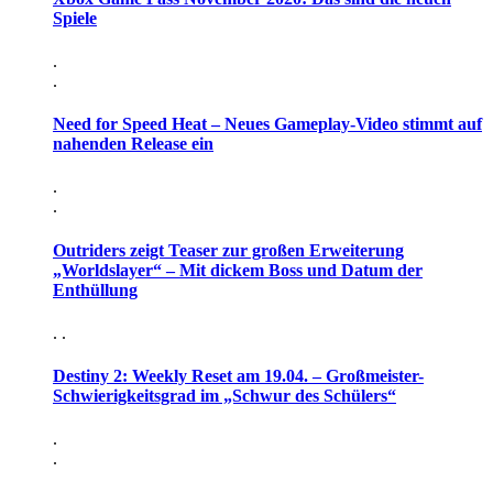
Spiele
.
.
Need for Speed Heat – Neues Gameplay-Video stimmt auf
nahenden Release ein
.
.
Outriders zeigt Teaser zur großen Erweiterung
„Worldslayer“ – Mit dickem Boss und Datum der
Enthüllung
. .
Destiny 2: Weekly Reset am 19.04. – Großmeister-
Schwierigkeitsgrad im „Schwur des Schülers“
.
.