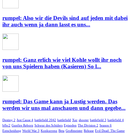
rumpel: Also wir die Devils sind auf jeden mit dabei
ihr auch wenn ja dann lasst es uns...
rumpel: Ganz erlich wie viel Kohle wollt ihr noch
von uns Spielern haben (Kasieren) So l...
rumpel: Das Game kann ja Lustig werden. Das
werden wir uns mal anschauen und dann gegebe...
Destiny 2
Just Cause 4
battlefield 2042
battlefield
Xur
shooter
battlefield 3
battlefield 4
bfbc2
Gunfire Reborn
Schwur des Schülers
Episoden
The Division 2
Season 6
Entscheidung
World War 3
Konkurrenz
Beta
Großmeister
Release
Evil Dead: The Game