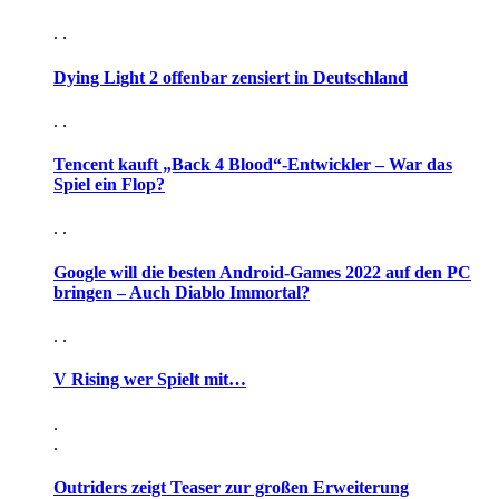
. .
Dying Light 2 offenbar zensiert in Deutschland
. .
Tencent kauft „Back 4 Blood“-Entwickler – War das
Spiel ein Flop?
. .
Google will die besten Android-Games 2022 auf den PC
bringen – Auch Diablo Immortal?
. .
V Rising wer Spielt mit…
.
.
Outriders zeigt Teaser zur großen Erweiterung