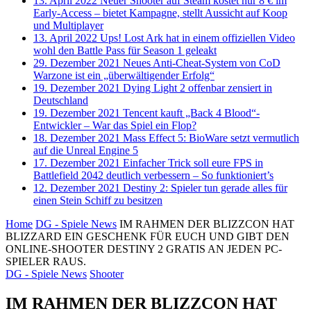
13. April 2022
Neuer Shooter auf Steam kostet nur 8 € im
Early-Access – bietet Kampagne, stellt Aussicht auf Koop
und Multiplayer
13. April 2022
Ups! Lost Ark hat in einem offiziellen Video
wohl den Battle Pass für Season 1 geleakt
29. Dezember 2021
Neues Anti-Cheat-System von CoD
Warzone ist ein „überwältigender Erfolg“
19. Dezember 2021
Dying Light 2 offenbar zensiert in
Deutschland
19. Dezember 2021
Tencent kauft „Back 4 Blood“-
Entwickler – War das Spiel ein Flop?
18. Dezember 2021
Mass Effect 5: BioWare setzt vermutlich
auf die Unreal Engine 5
17. Dezember 2021
Einfacher Trick soll eure FPS in
Battlefield 2042 deutlich verbessern – So funktioniert’s
12. Dezember 2021
Destiny 2: Spieler tun gerade alles für
einen Stein Schiff zu besitzen
Home
DG - Spiele News
IM RAHMEN DER BLIZZCON HAT
BLIZZARD EIN GESCHENK FÜR EUCH UND GIBT DEN
ONLINE-SHOOTER DESTINY 2 GRATIS AN JEDEN PC-
SPIELER RAUS.
DG - Spiele News
Shooter
IM RAHMEN DER BLIZZCON HAT