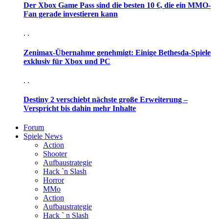
Der Xbox Game Pass sind die besten 10 €, die ein MMO-
Fan gerade investieren kann
. .
Zenimax-Übernahme genehmigt: Einige Bethesda-Spiele
exklusiv für Xbox und PC
. .
Destiny 2 verschiebt nächste große Erweiterung –
Verspricht bis dahin mehr Inhalte
Forum
Spiele News
Action
Shooter
Aufbaustrategie
Hack `n Slash
Horror
MMo
Action
Aufbaustrategie
Hack ` n Slash