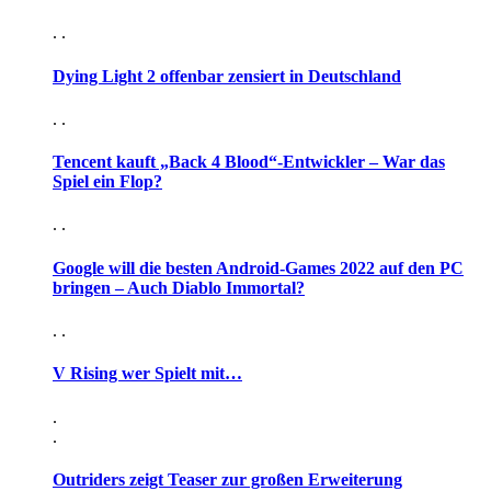
. .
Dying Light 2 offenbar zensiert in Deutschland
. .
Tencent kauft „Back 4 Blood“-Entwickler – War das
Spiel ein Flop?
. .
Google will die besten Android-Games 2022 auf den PC
bringen – Auch Diablo Immortal?
. .
V Rising wer Spielt mit…
.
.
Outriders zeigt Teaser zur großen Erweiterung