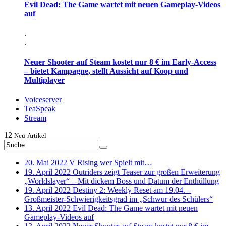
Evil Dead: The Game wartet mit neuen Gameplay-Videos
auf
.
.
Neuer Shooter auf Steam kostet nur 8 € im Early-Access
– bietet Kampagne, stellt Aussicht auf Koop und
Multiplayer
Voiceserver
TeaSpeak
Stream
12
Neu
Artikel
20. Mai 2022
V Rising wer Spielt mit…
19. April 2022
Outriders zeigt Teaser zur großen Erweiterung
„Worldslayer“ – Mit dickem Boss und Datum der Enthüllung
19. April 2022
Destiny 2: Weekly Reset am 19.04. –
Großmeister-Schwierigkeitsgrad im „Schwur des Schülers“
13. April 2022
Evil Dead: The Game wartet mit neuen
Gameplay-Videos auf