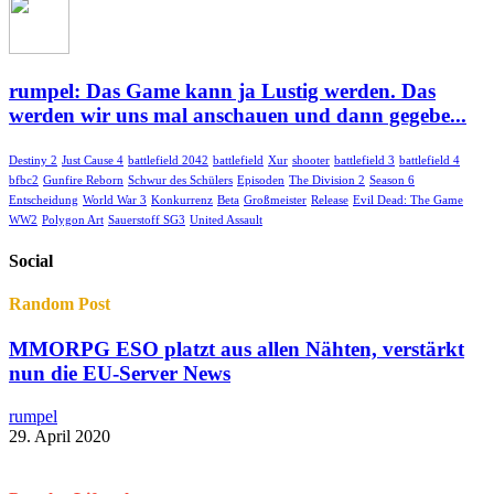
rumpel: Das Game kann ja Lustig werden. Das
werden wir uns mal anschauen und dann gegebe...
Destiny 2
Just Cause 4
battlefield 2042
battlefield
Xur
shooter
battlefield 3
battlefield 4
bfbc2
Gunfire Reborn
Schwur des Schülers
Episoden
The Division 2
Season 6
Entscheidung
World War 3
Konkurrenz
Beta
Großmeister
Release
Evil Dead: The Game
WW2
Polygon Art
Sauerstoff SG3
United Assault
Social
Random Post
MMORPG ESO platzt aus allen Nähten, verstärkt
nun die EU-Server News
rumpel
29. April 2020