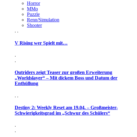
Horror
MMo
Puzzle
Renn/Simulation
Shooter
. .
V Rising wer Spielt mit…
.
.
Outriders zeigt Teaser zur großen Erweiterung
„Worldslayer“ – Mit dickem Boss und Datum der
Enthüllung
. .
Destiny 2: Weekly Reset am 19.04. – Großmeister-
Schwierigkeitsgrad im „Schwur des Schülers“
.
.