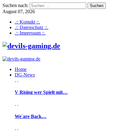
Suchen nach:
August 07, 2026
.:: Kontakt ::.
.:: Datenschutz ::.
.:: Impressum ::.
Home
DG-News
. .
V Rising wer Spielt mit…
. .
We`are Back…
. .