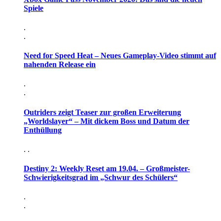
Spiele
.
.
Need for Speed Heat – Neues Gameplay-Video stimmt auf
nahenden Release ein
.
.
Outriders zeigt Teaser zur großen Erweiterung
„Worldslayer“ – Mit dickem Boss und Datum der
Enthüllung
. .
Destiny 2: Weekly Reset am 19.04. – Großmeister-
Schwierigkeitsgrad im „Schwur des Schülers“
.
.