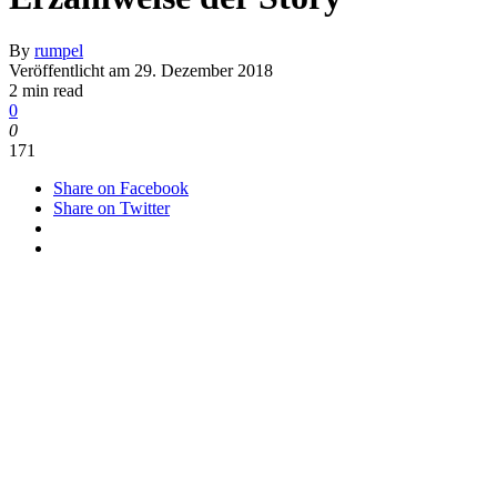
By
rumpel
Veröffentlicht am
29. Dezember 2018
2 min read
0
0
171
Share on Facebook
Share on Twitter
The Astronauts, Entwickler des grafisch beeindruckenden
Adventures The Vanishing of Ethan Carter, arbeiten momentan am
Fantasy-Actionspiel Witchfire. So cool das Spiel auch aussieht, ihr
dürft nicht erwarten, eine große Story präsentiert zu bekommen.