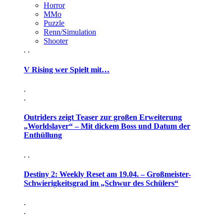
Horror
MMo
Puzzle
Renn/Simulation
Shooter
. .
V Rising wer Spielt mit…
.
.
Outriders zeigt Teaser zur großen Erweiterung
„Worldslayer“ – Mit dickem Boss und Datum der
Enthüllung
. .
Destiny 2: Weekly Reset am 19.04. – Großmeister-
Schwierigkeitsgrad im „Schwur des Schülers“
.
.