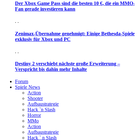
Der Xbox Game Pass sind die besten 10 €, die ein MMO-
Fan gerade investieren kann
. .
Zenimax-Übernahme genehmigt: Einige Bethesda-Spiele
exklusiv für Xbox und PC
. .
Destiny 2 verschiebt nächste große Erweiterung –
Verspricht bis dahin mehr Inhalte
Forum
Spiele News
Action
Shooter
Aufbaustrategie
Hack `n Slash
Horror
MMo
Action
Aufbaustrategie
Hack ` n Slash