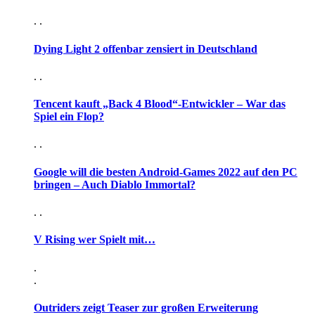
. .
Dying Light 2 offenbar zensiert in Deutschland
. .
Tencent kauft „Back 4 Blood“-Entwickler – War das
Spiel ein Flop?
. .
Google will die besten Android-Games 2022 auf den PC
bringen – Auch Diablo Immortal?
. .
V Rising wer Spielt mit…
.
.
Outriders zeigt Teaser zur großen Erweiterung