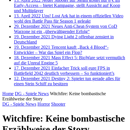
13. April 2022
Neuer Shooter auf Steam kostet nur 8 € im
Early-Access – bietet Kampagne, stellt Aussicht auf Koop
und Multiplayer
13. April 2022
Ups! Lost Ark hat in einem offiziellen Video
wohl den Battle Pass für Season 1 geleakt
29. Dezember 2021
Neues Anti-Cheat-System von CoD
Warzone ist ein „überwältigender Erfolg“
19. Dezember 2021
Dying Light 2 offenbar zensiert in
Deutschland
19. Dezember 2021
Tencent kauft „Back 4 Blood“-
Entwickler – War das Spiel ein Flop?
18. Dezember 2021
Mass Effect 5: BioWare setzt vermutlich
auf die Unreal Engine 5
17. Dezember 2021
Einfacher Trick soll eure FPS in
Battlefield 2042 deutlich verbessern – So funktioniert’s
12. Dezember 2021
Destiny 2: Spieler tun gerade alles für
einen Stein Schiff zu besitzen
Home
DG - Spiele News
Witchfire: ​Keine bombastische
Erzählweise der Story
DG - Spiele News
Horror
Shooter
Witchfire: ​Keine bombastische
Erzählweise der Story