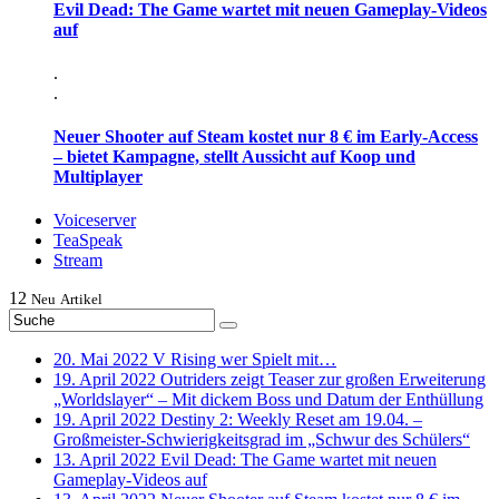
Evil Dead: The Game wartet mit neuen Gameplay-Videos
auf
.
.
Neuer Shooter auf Steam kostet nur 8 € im Early-Access
– bietet Kampagne, stellt Aussicht auf Koop und
Multiplayer
Voiceserver
TeaSpeak
Stream
12
Neu
Artikel
20. Mai 2022
V Rising wer Spielt mit…
19. April 2022
Outriders zeigt Teaser zur großen Erweiterung
„Worldslayer“ – Mit dickem Boss und Datum der Enthüllung
19. April 2022
Destiny 2: Weekly Reset am 19.04. –
Großmeister-Schwierigkeitsgrad im „Schwur des Schülers“
13. April 2022
Evil Dead: The Game wartet mit neuen
Gameplay-Videos auf