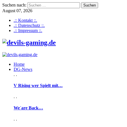
Suchen nach:
August 07, 2026
.:: Kontakt ::.
.:: Datenschutz ::.
.:: Impressum ::.
Home
DG-News
. .
V Rising wer Spielt mit…
. .
We`are Back…
. .