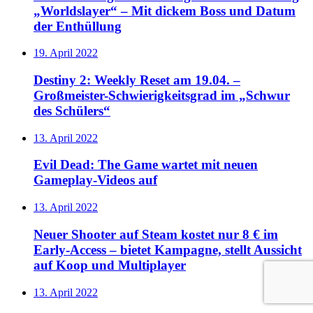
„Worldslayer“ – Mit dickem Boss und Datum
der Enthüllung
19. April 2022
Destiny 2: Weekly Reset am 19.04. –
Großmeister-Schwierigkeitsgrad im „Schwur
des Schülers“
13. April 2022
Evil Dead: The Game wartet mit neuen
Gameplay-Videos auf
13. April 2022
Neuer Shooter auf Steam kostet nur 8 € im
Early-Access – bietet Kampagne, stellt Aussicht
auf Koop und Multiplayer
13. April 2022