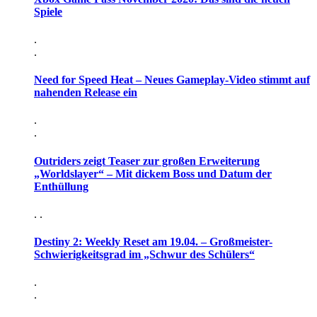
Spiele
.
.
Need for Speed Heat – Neues Gameplay-Video stimmt auf
nahenden Release ein
.
.
Outriders zeigt Teaser zur großen Erweiterung
„Worldslayer“ – Mit dickem Boss und Datum der
Enthüllung
. .
Destiny 2: Weekly Reset am 19.04. – Großmeister-
Schwierigkeitsgrad im „Schwur des Schülers“
.
.