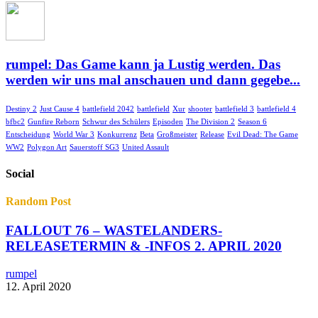
rumpel: Das Game kann ja Lustig werden. Das
werden wir uns mal anschauen und dann gegebe...
Destiny 2
Just Cause 4
battlefield 2042
battlefield
Xur
shooter
battlefield 3
battlefield 4
bfbc2
Gunfire Reborn
Schwur des Schülers
Episoden
The Division 2
Season 6
Entscheidung
World War 3
Konkurrenz
Beta
Großmeister
Release
Evil Dead: The Game
WW2
Polygon Art
Sauerstoff SG3
United Assault
Social
Random Post
FALLOUT 76 – WASTELANDERS-
RELEASETERMIN & -INFOS 2. APRIL 2020
rumpel
12. April 2020