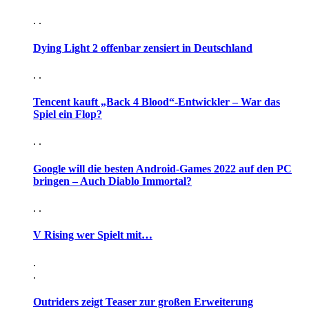
. .
Dying Light 2 offenbar zensiert in Deutschland
. .
Tencent kauft „Back 4 Blood“-Entwickler – War das
Spiel ein Flop?
. .
Google will die besten Android-Games 2022 auf den PC
bringen – Auch Diablo Immortal?
. .
V Rising wer Spielt mit…
.
.
Outriders zeigt Teaser zur großen Erweiterung