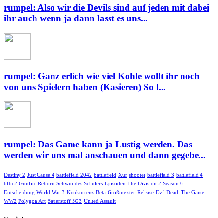
rumpel: Also wir die Devils sind auf jeden mit dabei
ihr auch wenn ja dann lasst es uns...
rumpel: Ganz erlich wie viel Kohle wollt ihr noch
von uns Spielern haben (Kasieren) So l...
rumpel: Das Game kann ja Lustig werden. Das
werden wir uns mal anschauen und dann gegebe...
Destiny 2
Just Cause 4
battlefield 2042
battlefield
Xur
shooter
battlefield 3
battlefield 4
bfbc2
Gunfire Reborn
Schwur des Schülers
Episoden
The Division 2
Season 6
Entscheidung
World War 3
Konkurrenz
Beta
Großmeister
Release
Evil Dead: The Game
WW2
Polygon Art
Sauerstoff SG3
United Assault