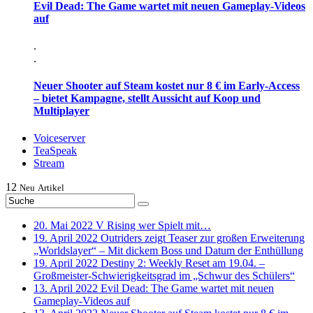
Evil Dead: The Game wartet mit neuen Gameplay-Videos
auf
.
.
Neuer Shooter auf Steam kostet nur 8 € im Early-Access
– bietet Kampagne, stellt Aussicht auf Koop und
Multiplayer
Voiceserver
TeaSpeak
Stream
12
Neu
Artikel
20. Mai 2022
V Rising wer Spielt mit…
19. April 2022
Outriders zeigt Teaser zur großen Erweiterung
„Worldslayer“ – Mit dickem Boss und Datum der Enthüllung
19. April 2022
Destiny 2: Weekly Reset am 19.04. –
Großmeister-Schwierigkeitsgrad im „Schwur des Schülers“
13. April 2022
Evil Dead: The Game wartet mit neuen
Gameplay-Videos auf