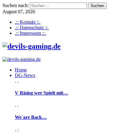
Suchen nach:
August 07, 2026
.:: Kontakt ::.
.:: Datenschutz ::.
.:: Impressum ::.
Home
DG-News
. .
V Rising wer Spielt mit…
. .
We`are Back…
. .