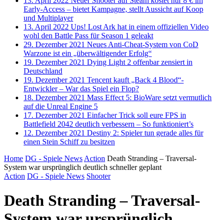
13. April 2022
Neuer Shooter auf Steam kostet nur 8 € im
Early-Access – bietet Kampagne, stellt Aussicht auf Koop
und Multiplayer
13. April 2022
Ups! Lost Ark hat in einem offiziellen Video
wohl den Battle Pass für Season 1 geleakt
29. Dezember 2021
Neues Anti-Cheat-System von CoD
Warzone ist ein „überwältigender Erfolg“
19. Dezember 2021
Dying Light 2 offenbar zensiert in
Deutschland
19. Dezember 2021
Tencent kauft „Back 4 Blood“-
Entwickler – War das Spiel ein Flop?
18. Dezember 2021
Mass Effect 5: BioWare setzt vermutlich
auf die Unreal Engine 5
17. Dezember 2021
Einfacher Trick soll eure FPS in
Battlefield 2042 deutlich verbessern – So funktioniert’s
12. Dezember 2021
Destiny 2: Spieler tun gerade alles für
einen Stein Schiff zu besitzen
Home
DG - Spiele News
Action
Death Stranding – Traversal-
System war ursprünglich deutlich schneller geplant
Action
DG - Spiele News
Shooter
Death Stranding – Traversal-
System war ursprünglich