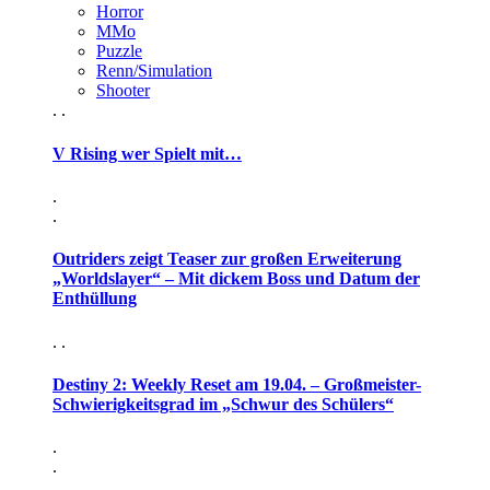
Horror
MMo
Puzzle
Renn/Simulation
Shooter
. .
V Rising wer Spielt mit…
.
.
Outriders zeigt Teaser zur großen Erweiterung
„Worldslayer“ – Mit dickem Boss und Datum der
Enthüllung
. .
Destiny 2: Weekly Reset am 19.04. – Großmeister-
Schwierigkeitsgrad im „Schwur des Schülers“
.
.