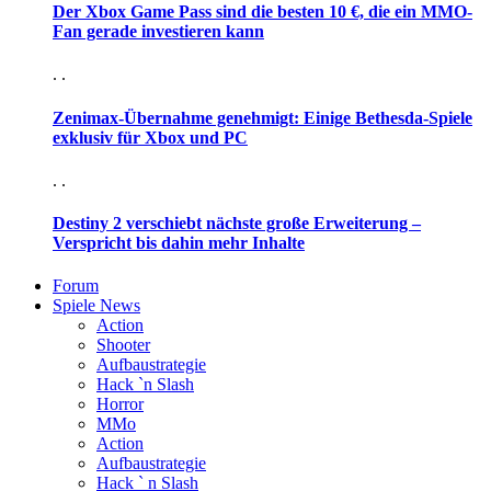
Der Xbox Game Pass sind die besten 10 €, die ein MMO-
Fan gerade investieren kann
. .
Zenimax-Übernahme genehmigt: Einige Bethesda-Spiele
exklusiv für Xbox und PC
. .
Destiny 2 verschiebt nächste große Erweiterung –
Verspricht bis dahin mehr Inhalte
Forum
Spiele News
Action
Shooter
Aufbaustrategie
Hack `n Slash
Horror
MMo
Action
Aufbaustrategie
Hack ` n Slash