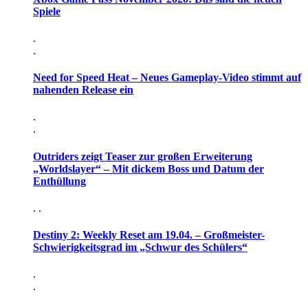
Spiele
.
.
Need for Speed Heat – Neues Gameplay-Video stimmt auf
nahenden Release ein
.
.
Outriders zeigt Teaser zur großen Erweiterung
„Worldslayer“ – Mit dickem Boss und Datum der
Enthüllung
. .
Destiny 2: Weekly Reset am 19.04. – Großmeister-
Schwierigkeitsgrad im „Schwur des Schülers“
.
.