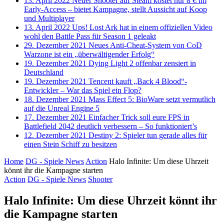
13. April 2022
Neuer Shooter auf Steam kostet nur 8 € im
Early-Access – bietet Kampagne, stellt Aussicht auf Koop
und Multiplayer
13. April 2022
Ups! Lost Ark hat in einem offiziellen Video
wohl den Battle Pass für Season 1 geleakt
29. Dezember 2021
Neues Anti-Cheat-System von CoD
Warzone ist ein „überwältigender Erfolg“
19. Dezember 2021
Dying Light 2 offenbar zensiert in
Deutschland
19. Dezember 2021
Tencent kauft „Back 4 Blood“-
Entwickler – War das Spiel ein Flop?
18. Dezember 2021
Mass Effect 5: BioWare setzt vermutlich
auf die Unreal Engine 5
17. Dezember 2021
Einfacher Trick soll eure FPS in
Battlefield 2042 deutlich verbessern – So funktioniert’s
12. Dezember 2021
Destiny 2: Spieler tun gerade alles für
einen Stein Schiff zu besitzen
Home
DG - Spiele News
Action
Halo Infinite: Um diese Uhrzeit
könnt ihr die Kampagne starten
Action
DG - Spiele News
Shooter
Halo Infinite: Um diese Uhrzeit könnt ihr
die Kampagne starten