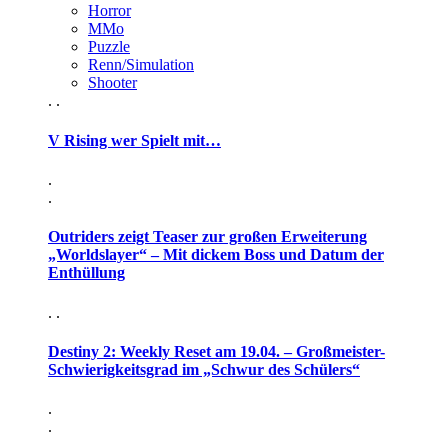
Horror
MMo
Puzzle
Renn/Simulation
Shooter
. .
V Rising wer Spielt mit…
.
.
Outriders zeigt Teaser zur großen Erweiterung
„Worldslayer“ – Mit dickem Boss und Datum der
Enthüllung
. .
Destiny 2: Weekly Reset am 19.04. – Großmeister-
Schwierigkeitsgrad im „Schwur des Schülers“
.
.