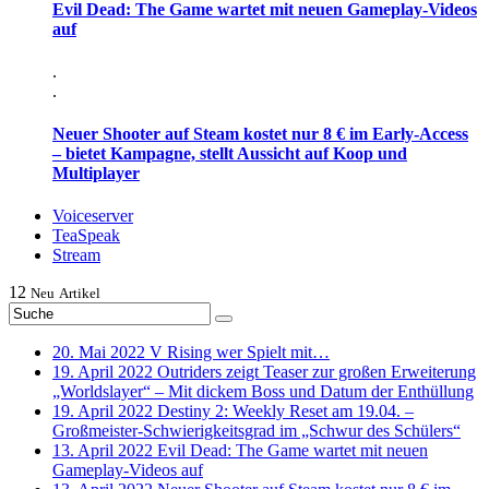
Evil Dead: The Game wartet mit neuen Gameplay-Videos
auf
.
.
Neuer Shooter auf Steam kostet nur 8 € im Early-Access
– bietet Kampagne, stellt Aussicht auf Koop und
Multiplayer
Voiceserver
TeaSpeak
Stream
12
Neu
Artikel
20. Mai 2022
V Rising wer Spielt mit…
19. April 2022
Outriders zeigt Teaser zur großen Erweiterung
„Worldslayer“ – Mit dickem Boss und Datum der Enthüllung
19. April 2022
Destiny 2: Weekly Reset am 19.04. –
Großmeister-Schwierigkeitsgrad im „Schwur des Schülers“
13. April 2022
Evil Dead: The Game wartet mit neuen
Gameplay-Videos auf