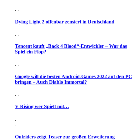
. .
Dying Light 2 offenbar zensiert in Deutschland
. .
Tencent kauft „Back 4 Blood“-Entwickler – War das
Spiel ein Flop?
. .
Google will die besten Android-Games 2022 auf den PC
bringen – Auch Diablo Immortal?
. .
V Rising wer Spielt mit…
.
.
Outriders zeigt Teaser zur großen Erweiterung