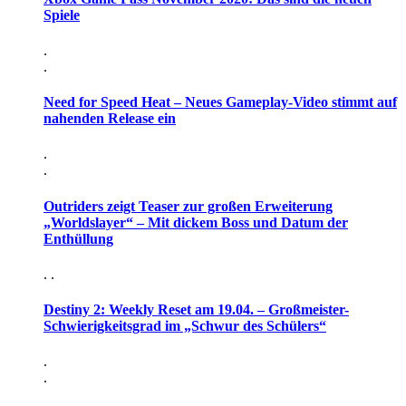
Spiele
.
.
Need for Speed Heat – Neues Gameplay-Video stimmt auf
nahenden Release ein
.
.
Outriders zeigt Teaser zur großen Erweiterung
„Worldslayer“ – Mit dickem Boss und Datum der
Enthüllung
. .
Destiny 2: Weekly Reset am 19.04. – Großmeister-
Schwierigkeitsgrad im „Schwur des Schülers“
.
.