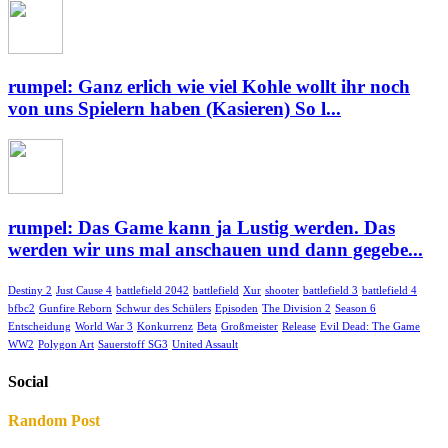
rumpel: Ganz erlich wie viel Kohle wollt ihr noch
von uns Spielern haben (Kasieren) So l...
rumpel: Das Game kann ja Lustig werden. Das
werden wir uns mal anschauen und dann gegebe...
Destiny 2
Just Cause 4
battlefield 2042
battlefield
Xur
shooter
battlefield 3
battlefield 4
bfbc2
Gunfire Reborn
Schwur des Schülers
Episoden
The Division 2
Season 6
Entscheidung
World War 3
Konkurrenz
Beta
Großmeister
Release
Evil Dead: The Game
WW2
Polygon Art
Sauerstoff SG3
United Assault
Social
Random Post