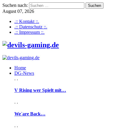
Suchen nach:
August 07, 2026
.:: Kontakt ::.
.:: Datenschutz ::.
.:: Impressum ::.
Home
DG-News
. .
V Rising wer Spielt mit…
. .
We`are Back…
. .