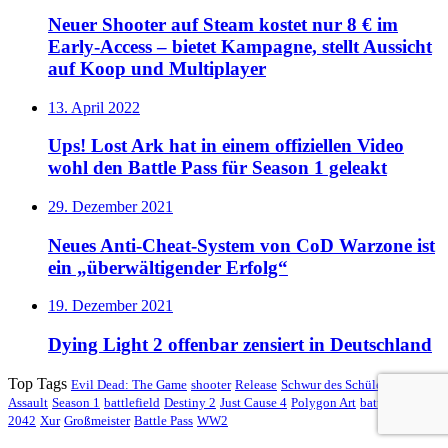
Neuer Shooter auf Steam kostet nur 8 € im
Early-Access – bietet Kampagne, stellt Aussicht
auf Koop und Multiplayer
13. April 2022
Ups! Lost Ark hat in einem offiziellen Video
wohl den Battle Pass für Season 1 geleakt
29. Dezember 2021
Neues Anti-Cheat-System von CoD Warzone ist
ein „überwältigender Erfolg“
19. Dezember 2021
Dying Light 2 offenbar zensiert in Deutschland
Top Tags
Evil Dead: The Game
shooter
Release
Schwur des Schülers
United
Assault
Season 1
battlefield
Destiny 2
Just Cause 4
Polygon Art
battlefield
2042
Xur
Großmeister
Battle Pass
WW2