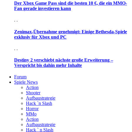
Der Xbox Game Pass sind die besten 10 €, die ein MMO-
Fan gerade investieren kann
. .
Zenimax-Übernahme genehmigt: Einige Bethesda-Spiele
exklusiv für Xbox und PC
. .
Destiny 2 verschiebt nächste große Erweiterung –
Verspricht bis dahin mehr Inhalte
Forum
Spiele News
Action
Shooter
Aufbaustrategie
Hack `n Slash
Horror
MMo
Action
Aufbaustrategie
Hack ` n Slash