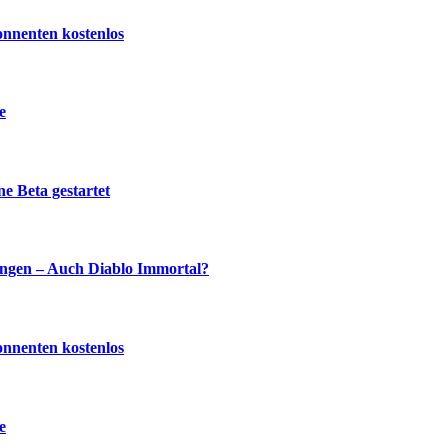
onnenten kostenlos
e
e Beta gestartet
ingen – Auch Diablo Immortal?
onnenten kostenlos
e