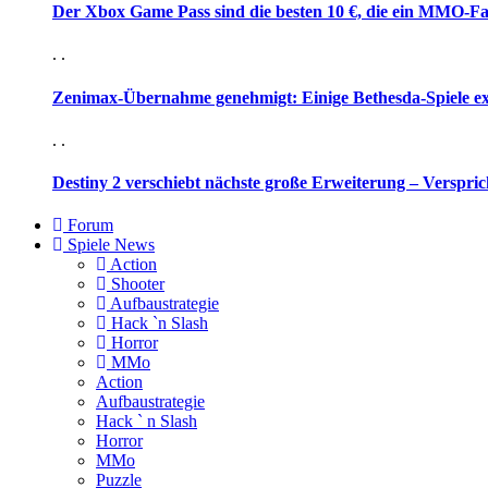
Der Xbox Game Pass sind die besten 10 €, die ein MMO-Fa
. .
Zenimax-Übernahme genehmigt: Einige Bethesda-Spiele e
. .
Destiny 2 verschiebt nächste große Erweiterung – Verspric
Forum
Spiele News
Action
Shooter
Aufbaustrategie
Hack `n Slash
Horror
MMo
Action
Aufbaustrategie
Hack ` n Slash
Horror
MMo
Puzzle