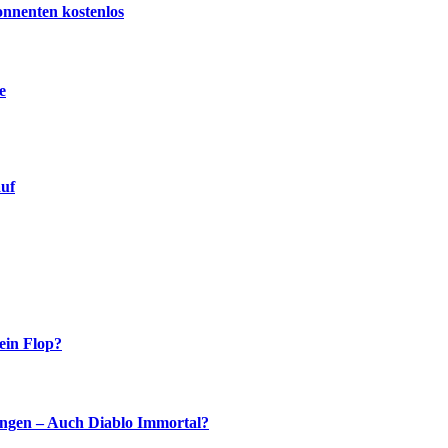
onnenten kostenlos
e
auf
ein Flop?
ingen – Auch Diablo Immortal?