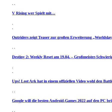
. .
V Rising wer Spielt mit…
.
.
Outriders zeigt Teaser zur großen Erweiterung „Worldsla
. .
Destiny 2: Weekly Reset am 19.04. – Großmeister-Schwieri
.
.
Ups! Lost Ark hat in einem offiziellen Video wohl den Battl
. .
Google will die besten Android-Games 2022 auf den PC br
. .