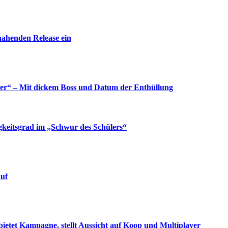
nahenden Release ein
yer“ – Mit dickem Boss und Datum der Enthüllung
gkeitsgrad im „Schwur des Schülers“
auf
bietet Kampagne, stellt Aussicht auf Koop und Multiplayer