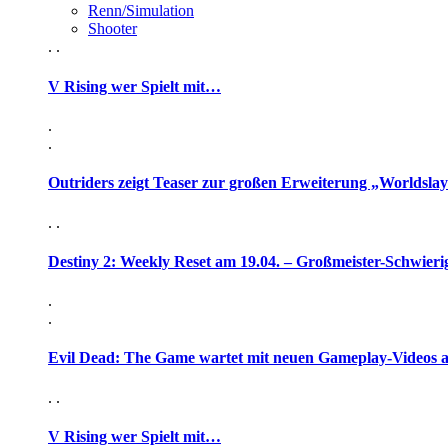
Renn/Simulation
Shooter
. .
V Rising wer Spielt mit…
.
.
Outriders zeigt Teaser zur großen Erweiterung „Worldsla
. .
Destiny 2: Weekly Reset am 19.04. – Großmeister-Schwieri
.
.
Evil Dead: The Game wartet mit neuen Gameplay-Videos 
. .
V Rising wer Spielt mit…