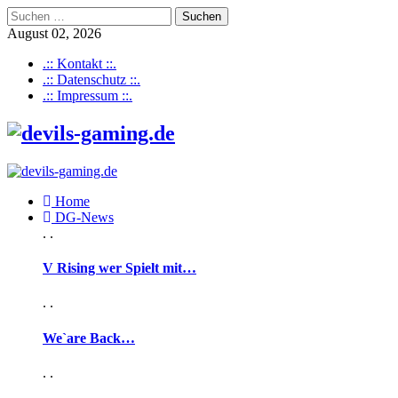
Suchen
nach:
August 02, 2026
.:: Kontakt ::.
.:: Datenschutz ::.
.:: Impressum ::.
Home
DG-News
. .
V Rising wer Spielt mit…
. .
We`are Back…
. .