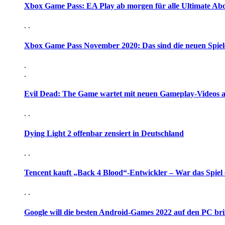
Xbox Game Pass: EA Play ab morgen für alle Ultimate Ab
. .
Xbox Game Pass November 2020: Das sind die neuen Spiel
.
.
Evil Dead: The Game wartet mit neuen Gameplay-Videos 
. .
Dying Light 2 offenbar zensiert in Deutschland
. .
Tencent kauft „Back 4 Blood“-Entwickler – War das Spiel 
. .
Google will die besten Android-Games 2022 auf den PC br