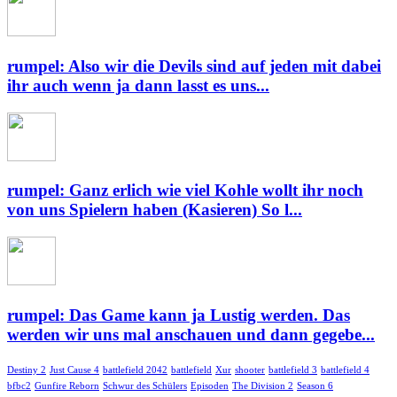
rumpel: Also wir die Devils sind auf jeden mit dabei
ihr auch wenn ja dann lasst es uns...
rumpel: Ganz erlich wie viel Kohle wollt ihr noch
von uns Spielern haben (Kasieren) So l...
rumpel: Das Game kann ja Lustig werden. Das
werden wir uns mal anschauen und dann gegebe...
Destiny 2
Just Cause 4
battlefield 2042
battlefield
Xur
shooter
battlefield 3
battlefield 4
bfbc2
Gunfire Reborn
Schwur des Schülers
Episoden
The Division 2
Season 6