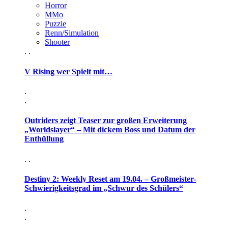
Horror
MMo
Puzzle
Renn/Simulation
Shooter
. .
V Rising wer Spielt mit…
.
.
Outriders zeigt Teaser zur großen Erweiterung
„Worldslayer“ – Mit dickem Boss und Datum der
Enthüllung
. .
Destiny 2: Weekly Reset am 19.04. – Großmeister-
Schwierigkeitsgrad im „Schwur des Schülers“
.
.