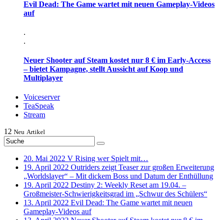
Evil Dead: The Game wartet mit neuen Gameplay-Videos
auf
.
.
Neuer Shooter auf Steam kostet nur 8 € im Early-Access
– bietet Kampagne, stellt Aussicht auf Koop und
Multiplayer
Voiceserver
TeaSpeak
Stream
12
Neu
Artikel
20. Mai 2022
V Rising wer Spielt mit…
19. April 2022
Outriders zeigt Teaser zur großen Erweiterung
„Worldslayer“ – Mit dickem Boss und Datum der Enthüllung
19. April 2022
Destiny 2: Weekly Reset am 19.04. –
Großmeister-Schwierigkeitsgrad im „Schwur des Schülers“
13. April 2022
Evil Dead: The Game wartet mit neuen
Gameplay-Videos auf