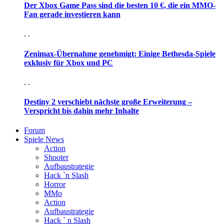
Der Xbox Game Pass sind die besten 10 €, die ein MMO-
Fan gerade investieren kann
. .
Zenimax-Übernahme genehmigt: Einige Bethesda-Spiele
exklusiv für Xbox und PC
. .
Destiny 2 verschiebt nächste große Erweiterung –
Verspricht bis dahin mehr Inhalte
Forum
Spiele News
Action
Shooter
Aufbaustrategie
Hack `n Slash
Horror
MMo
Action
Aufbaustrategie
Hack ` n Slash