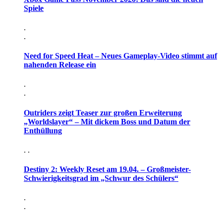
Spiele
.
.
Need for Speed Heat – Neues Gameplay-Video stimmt auf
nahenden Release ein
.
.
Outriders zeigt Teaser zur großen Erweiterung
„Worldslayer“ – Mit dickem Boss und Datum der
Enthüllung
. .
Destiny 2: Weekly Reset am 19.04. – Großmeister-
Schwierigkeitsgrad im „Schwur des Schülers“
.
.