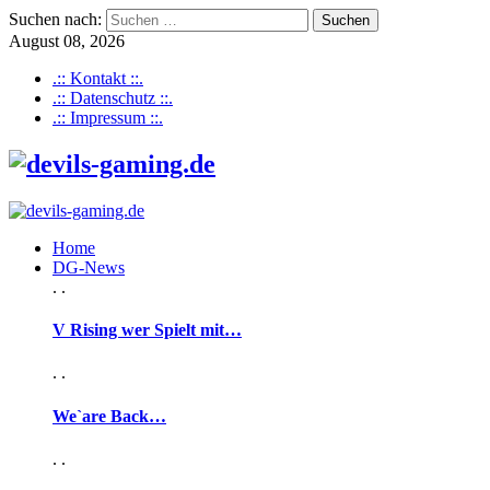
Suchen nach:
August 08, 2026
.:: Kontakt ::.
.:: Datenschutz ::.
.:: Impressum ::.
Home
DG-News
. .
V Rising wer Spielt mit…
. .
We`are Back…
. .