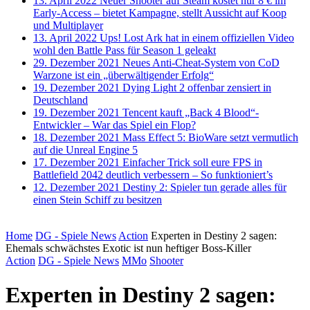
13. April 2022
Neuer Shooter auf Steam kostet nur 8 € im
Early-Access – bietet Kampagne, stellt Aussicht auf Koop
und Multiplayer
13. April 2022
Ups! Lost Ark hat in einem offiziellen Video
wohl den Battle Pass für Season 1 geleakt
29. Dezember 2021
Neues Anti-Cheat-System von CoD
Warzone ist ein „überwältigender Erfolg“
19. Dezember 2021
Dying Light 2 offenbar zensiert in
Deutschland
19. Dezember 2021
Tencent kauft „Back 4 Blood“-
Entwickler – War das Spiel ein Flop?
18. Dezember 2021
Mass Effect 5: BioWare setzt vermutlich
auf die Unreal Engine 5
17. Dezember 2021
Einfacher Trick soll eure FPS in
Battlefield 2042 deutlich verbessern – So funktioniert’s
12. Dezember 2021
Destiny 2: Spieler tun gerade alles für
einen Stein Schiff zu besitzen
Home
DG - Spiele News
Action
Experten in Destiny 2 sagen:
Ehemals schwächstes Exotic ist nun heftiger Boss-Killer
Action
DG - Spiele News
MMo
Shooter
Experten in Destiny 2 sagen: