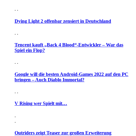
. .
Dying Light 2 offenbar zensiert in Deutschland
. .
Tencent kauft „Back 4 Blood“-Entwickler – War das
Spiel ein Flop?
. .
Google will die besten Android-Games 2022 auf den PC
bringen – Auch Diablo Immortal?
. .
V Rising wer Spielt mit…
.
.
Outriders zeigt Teaser zur großen Erweiterung