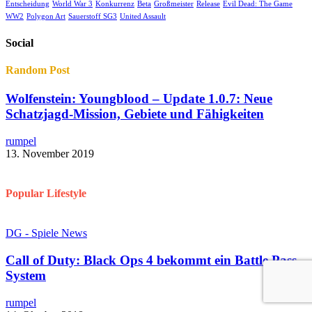
Entscheidung
World War 3
Konkurrenz
Beta
Großmeister
Release
Evil Dead: The Game
WW2
Polygon Art
Sauerstoff SG3
United Assault
Social
Random Post
Wolfenstein: Youngblood – Update 1.0.7: Neue
Schatzjagd-Mission, Gebiete und Fähigkeiten
rumpel
13. November 2019
Popular Lifestyle
DG - Spiele News
Call of Duty: Black Ops 4 bekommt ein Battle Pass-
System
rumpel