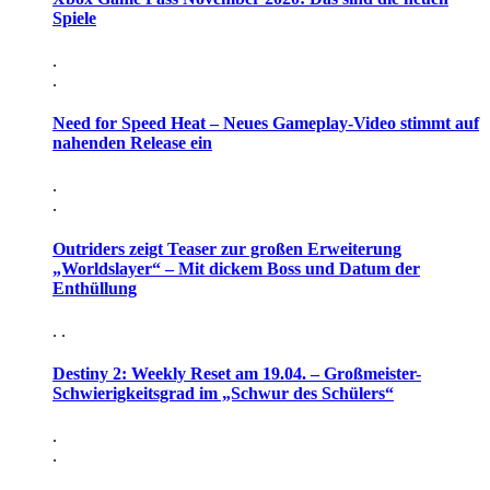
Spiele
.
.
Need for Speed Heat – Neues Gameplay-Video stimmt auf
nahenden Release ein
.
.
Outriders zeigt Teaser zur großen Erweiterung
„Worldslayer“ – Mit dickem Boss und Datum der
Enthüllung
. .
Destiny 2: Weekly Reset am 19.04. – Großmeister-
Schwierigkeitsgrad im „Schwur des Schülers“
.
.