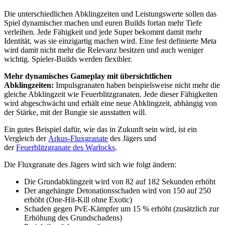
Die unterschiedlichen Abklingzeiten und Leistungswerte sollen das
Spiel dynamischer machen und euren Builds fortan mehr Tiefe
verleihen. Jede Fähigkeit und jede Super bekommt damit mehr
Identität, was sie einzigartig machen wird. Eine fest definierte Meta
wird damit nicht mehr die Relevanz besitzen und auch weniger
wichtig. Spieler-Builds werden flexibler.
Mehr dynamisches Gameplay mit übersichtlichen
Abklingzeiten:
Impulsgranaten haben beispielsweise nicht mehr die
gleiche Abklingzeit wie Feuerblitzgranaten. Jede dieser Fähigkeiten
wird abgeschwächt und erhält eine neue Abklingzeit, abhängig von
der Stärke, mit der Bungie sie ausstatten will.
Ein gutes Beispiel dafür, wie das in Zukunft sein wird, ist ein
Vergleich der
Arkus-Fluxgranate
des Jägers und
der
Feuerblitzgranate des Warlocks
.
Die Fluxgranate des Jägers wird sich wie folgt ändern:
Die Grundabklingzeit wird von 82 auf 182 Sekunden erhöht
Der angehängte Detonationsschaden wird von 150 auf 250
erhöht (One-Hit-Kill ohne Exotic)
Schaden gegen PvE-Kämpfer um 15 % erhöht (zusätzlich zur
Erhöhung des Grundschadens)