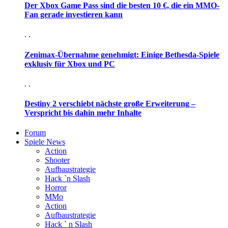
Der Xbox Game Pass sind die besten 10 €, die ein MMO-
Fan gerade investieren kann
. .
Zenimax-Übernahme genehmigt: Einige Bethesda-Spiele
exklusiv für Xbox und PC
. .
Destiny 2 verschiebt nächste große Erweiterung –
Verspricht bis dahin mehr Inhalte
Forum
Spiele News
Action
Shooter
Aufbaustrategie
Hack `n Slash
Horror
MMo
Action
Aufbaustrategie
Hack ` n Slash