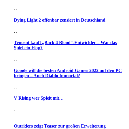
. .
Dying Light 2 offenbar zensiert in Deutschland
. .
Tencent kauft „Back 4 Blood“-Entwickler – War das
Spiel ein Flop?
. .
Google will die besten Android-Games 2022 auf den PC
bringen – Auch Diablo Immortal?
. .
V Rising wer Spielt mit…
.
.
Outriders zeigt Teaser zur großen Erweiterung