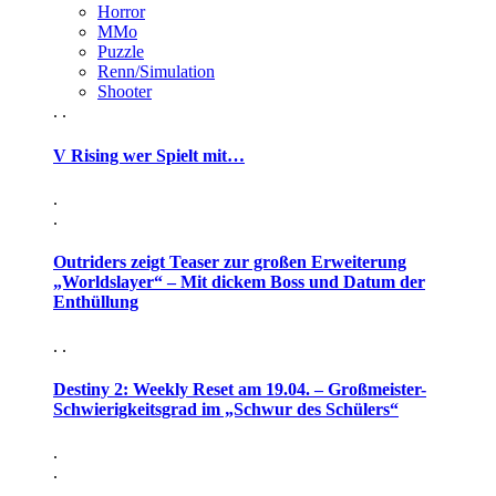
Horror
MMo
Puzzle
Renn/Simulation
Shooter
. .
V Rising wer Spielt mit…
.
.
Outriders zeigt Teaser zur großen Erweiterung
„Worldslayer“ – Mit dickem Boss und Datum der
Enthüllung
. .
Destiny 2: Weekly Reset am 19.04. – Großmeister-
Schwierigkeitsgrad im „Schwur des Schülers“
.
.