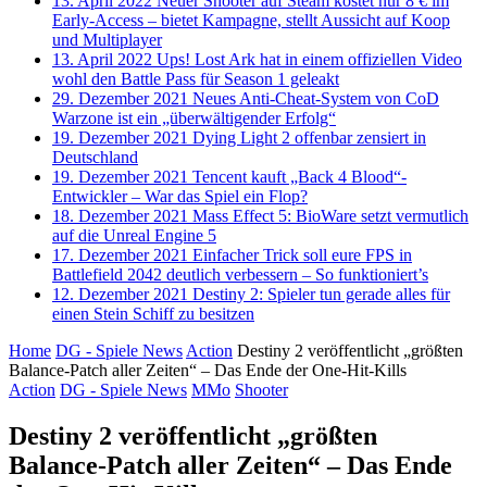
13. April 2022
Neuer Shooter auf Steam kostet nur 8 € im
Early-Access – bietet Kampagne, stellt Aussicht auf Koop
und Multiplayer
13. April 2022
Ups! Lost Ark hat in einem offiziellen Video
wohl den Battle Pass für Season 1 geleakt
29. Dezember 2021
Neues Anti-Cheat-System von CoD
Warzone ist ein „überwältigender Erfolg“
19. Dezember 2021
Dying Light 2 offenbar zensiert in
Deutschland
19. Dezember 2021
Tencent kauft „Back 4 Blood“-
Entwickler – War das Spiel ein Flop?
18. Dezember 2021
Mass Effect 5: BioWare setzt vermutlich
auf die Unreal Engine 5
17. Dezember 2021
Einfacher Trick soll eure FPS in
Battlefield 2042 deutlich verbessern – So funktioniert’s
12. Dezember 2021
Destiny 2: Spieler tun gerade alles für
einen Stein Schiff zu besitzen
Home
DG - Spiele News
Action
Destiny 2 veröffentlicht „größten
Balance-Patch aller Zeiten“ – Das Ende der One-Hit-Kills
Action
DG - Spiele News
MMo
Shooter
Destiny 2 veröffentlicht „größten
Balance-Patch aller Zeiten“ – Das Ende