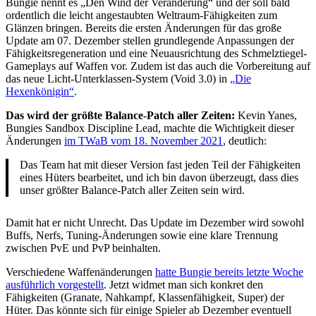
Bungie nennt es „Den Wind der Veränderung“ und der soll bald
ordentlich die leicht angestaubten Weltraum-Fähigkeiten zum
Glänzen bringen. Bereits die ersten Änderungen für das große
Update am 07. Dezember stellen grundlegende Anpassungen der
Fähigkeitsregeneration und eine Neuausrichtung des Schmelztiegel-
Gameplays auf Waffen vor. Zudem ist das auch die Vorbereitung auf
das neue Licht-Unterklassen-System (Void 3.0) in
„Die
Hexenkönigin“
.
Das wird der größte Balance-Patch aller Zeiten:
Kevin Yanes,
Bungies Sandbox Discipline Lead, machte die Wichtigkeit dieser
Änderungen
im TWaB vom 18. November 2021
, deutlich:
Das Team hat mit dieser Version fast jeden Teil der Fähigkeiten
eines Hüters bearbeitet, und ich bin davon überzeugt, dass dies
unser größter Balance-Patch aller Zeiten sein wird.
Damit hat er nicht Unrecht. Das Update im Dezember wird sowohl
Buffs, Nerfs, Tuning-Änderungen sowie eine klare Trennung
zwischen PvE und PvP beinhalten.
Verschiedene Waffenänderungen
hatte Bungie bereits letzte Woche
ausführlich vorgestellt
. Jetzt widmet man sich konkret den
Fähigkeiten (Granate, Nahkampf, Klassenfähigkeit, Super) der
Hüter. Das könnte sich für einige Spieler ab Dezember eventuell