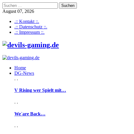
Suchen
nach:
August 07, 2026
.:: Kontakt ::.
.:: Datenschutz ::.
.:: Impressum ::.
Home
DG-News
. .
V Rising wer Spielt mit…
. .
We`are Back…
. .