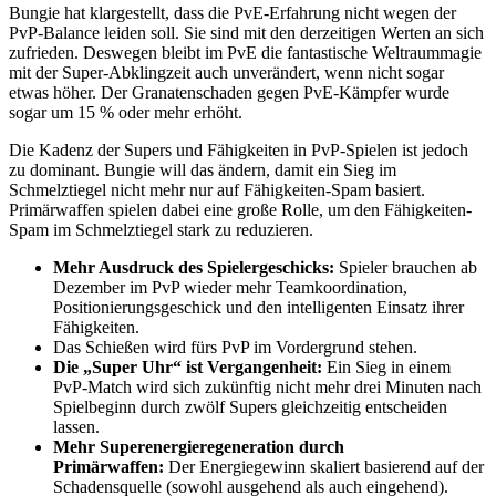
Bungie hat klargestellt, dass die PvE-Erfahrung nicht wegen der
PvP-Balance leiden soll. Sie sind mit den derzeitigen Werten an sich
zufrieden. Deswegen bleibt im PvE die fantastische Weltraummagie
mit der Super-Abklingzeit auch unverändert, wenn nicht sogar
etwas höher. Der Granatenschaden gegen PvE-Kämpfer wurde
sogar um 15 % oder mehr erhöht.
Die Kadenz der Supers und Fähigkeiten in PvP-Spielen ist jedoch
zu dominant. Bungie will das ändern, damit ein Sieg im
Schmelztiegel nicht mehr nur auf Fähigkeiten-Spam basiert.
Primärwaffen spielen dabei eine große Rolle, um den Fähigkeiten-
Spam im Schmelztiegel stark zu reduzieren.
Mehr Ausdruck des Spielergeschicks:
Spieler brauchen ab
Dezember im PvP wieder mehr Teamkoordination,
Positionierungsgeschick und den intelligenten Einsatz ihrer
Fähigkeiten.
Das Schießen wird fürs PvP im Vordergrund stehen.
Die „Super Uhr“ ist Vergangenheit:
Ein Sieg in einem
PvP-Match wird sich zukünftig nicht mehr drei Minuten nach
Spielbeginn durch zwölf Supers gleichzeitig entscheiden
lassen.
Mehr Superenergieregeneration durch
Primärwaffen:
Der
Energiegewinn skaliert basierend auf der
Schadensquelle (sowohl ausgehend als auch eingehend).