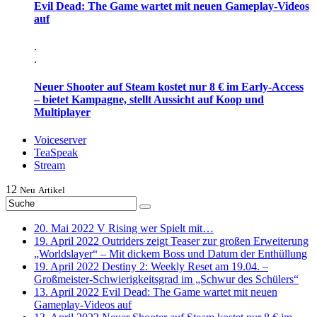
Evil Dead: The Game wartet mit neuen Gameplay-Videos
auf
.
.
Neuer Shooter auf Steam kostet nur 8 € im Early-Access
– bietet Kampagne, stellt Aussicht auf Koop und
Multiplayer
Voiceserver
TeaSpeak
Stream
12
Neu
Artikel
20. Mai 2022
V Rising wer Spielt mit…
19. April 2022
Outriders zeigt Teaser zur großen Erweiterung
„Worldslayer“ – Mit dickem Boss und Datum der Enthüllung
19. April 2022
Destiny 2: Weekly Reset am 19.04. –
Großmeister-Schwierigkeitsgrad im „Schwur des Schülers“
13. April 2022
Evil Dead: The Game wartet mit neuen
Gameplay-Videos auf