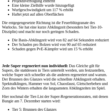
Projektilverfolgung entfernt
Eine kleine Zielhilfe wurde hinzugefügt
Wurfgeschwindigkeit um 117 % erhöht
Haftet jetzt auf allen Oberflächen
Die entgegengesetzte Richtung ist die Feuerblitzgranate des
Warlocks. Sie hat eine kurze Abklingzeit (besonders bei Tier-10-
Disziplin) und macht nur noch geringen Schaden.
Die Basis-Abklingzeit wird von 82 auf 64 Sekunden reduziert
Der Schaden pro Bolzen wird von 90 auf 65 reduziert
Schaden gegen PvE-Kämpfer wird um 15 % erhöht
Jede Super regeneriert nun individuell:
Das Gleiche gilt für
Supers, die stattdessen in Tiers unterteilt werden, um festzustellen,
welche Super sich schneller als die anderen regeneriert und warum.
Der Brunnen des Glanzes wird die schnellste Abklingzeit erhalten.
Spektralklingen, Hammer von Sol, Chaosfaust, Gletscherbeben und
Zorn des Winters erhalten die langsamsten Abklingzeiten im Spiel.
Hier nochmal die Tier-List der Super-Regenerationsraten, mit denen
Bungie am 7. Dezember starten wird:
Tier 5: Brunnen des Glanzes