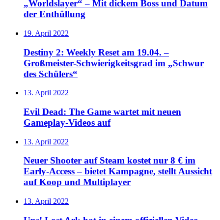
„Worldslayer“ – Mit dickem Boss und Datum
der Enthüllung
19. April 2022
Destiny 2: Weekly Reset am 19.04. –
Großmeister-Schwierigkeitsgrad im „Schwur
des Schülers“
13. April 2022
Evil Dead: The Game wartet mit neuen
Gameplay-Videos auf
13. April 2022
Neuer Shooter auf Steam kostet nur 8 € im
Early-Access – bietet Kampagne, stellt Aussicht
auf Koop und Multiplayer
13. April 2022