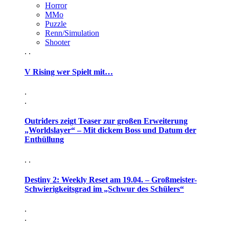
Horror
MMo
Puzzle
Renn/Simulation
Shooter
. .
V Rising wer Spielt mit…
.
.
Outriders zeigt Teaser zur großen Erweiterung
„Worldslayer“ – Mit dickem Boss und Datum der
Enthüllung
. .
Destiny 2: Weekly Reset am 19.04. – Großmeister-
Schwierigkeitsgrad im „Schwur des Schülers“
.
.