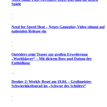
Spiele
.
.
Need for Speed Heat – Neues Gameplay-Video stimmt auf
nahenden Release ein
.
.
Outriders zeigt Teaser zur großen Erweiterung
„Worldslayer“ – Mit dickem Boss und Datum der
Enthüllung
. .
Destiny 2: Weekly Reset am 19.04. – Großmeister-
Schwierigkeitsgrad im „Schwur des Schülers“
.
.