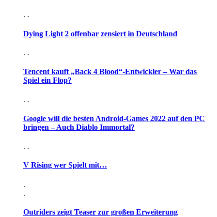
. .
Dying Light 2 offenbar zensiert in Deutschland
. .
Tencent kauft „Back 4 Blood“-Entwickler – War das
Spiel ein Flop?
. .
Google will die besten Android-Games 2022 auf den PC
bringen – Auch Diablo Immortal?
. .
V Rising wer Spielt mit…
.
.
Outriders zeigt Teaser zur großen Erweiterung