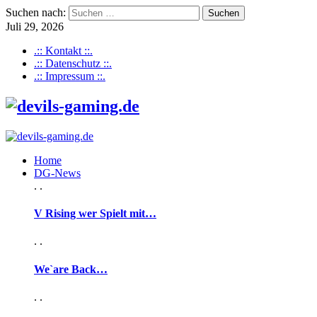
Suchen nach:
Juli 29, 2026
.:: Kontakt ::.
.:: Datenschutz ::.
.:: Impressum ::.
Home
DG-News
. .
V Rising wer Spielt mit…
. .
We`are Back…
. .