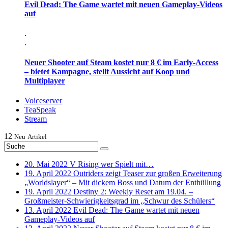
Evil Dead: The Game wartet mit neuen Gameplay-Videos
auf
.
.
Neuer Shooter auf Steam kostet nur 8 € im Early-Access
– bietet Kampagne, stellt Aussicht auf Koop und
Multiplayer
Voiceserver
TeaSpeak
Stream
12
Neu
Artikel
20. Mai 2022
V Rising wer Spielt mit…
19. April 2022
Outriders zeigt Teaser zur großen Erweiterung
„Worldslayer“ – Mit dickem Boss und Datum der Enthüllung
19. April 2022
Destiny 2: Weekly Reset am 19.04. –
Großmeister-Schwierigkeitsgrad im „Schwur des Schülers“
13. April 2022
Evil Dead: The Game wartet mit neuen
Gameplay-Videos auf