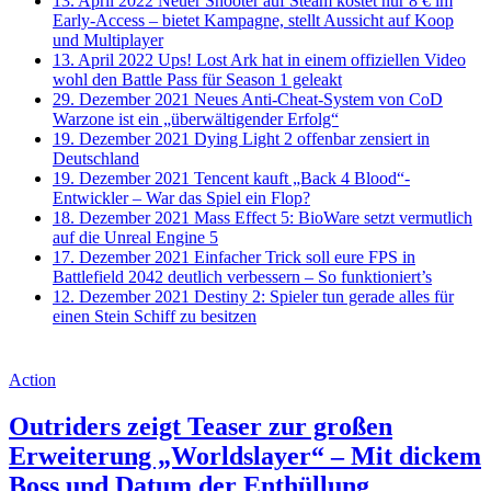
13. April 2022
Neuer Shooter auf Steam kostet nur 8 € im
Early-Access – bietet Kampagne, stellt Aussicht auf Koop
und Multiplayer
13. April 2022
Ups! Lost Ark hat in einem offiziellen Video
wohl den Battle Pass für Season 1 geleakt
29. Dezember 2021
Neues Anti-Cheat-System von CoD
Warzone ist ein „überwältigender Erfolg“
19. Dezember 2021
Dying Light 2 offenbar zensiert in
Deutschland
19. Dezember 2021
Tencent kauft „Back 4 Blood“-
Entwickler – War das Spiel ein Flop?
18. Dezember 2021
Mass Effect 5: BioWare setzt vermutlich
auf die Unreal Engine 5
17. Dezember 2021
Einfacher Trick soll eure FPS in
Battlefield 2042 deutlich verbessern – So funktioniert’s
12. Dezember 2021
Destiny 2: Spieler tun gerade alles für
einen Stein Schiff zu besitzen
Action
Outriders zeigt Teaser zur großen
Erweiterung „Worldslayer“ – Mit dickem
Boss und Datum der Enthüllung