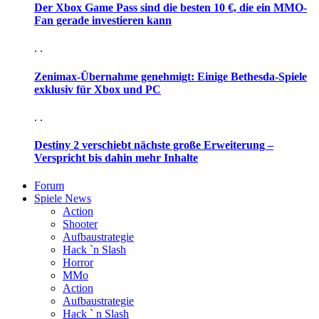
Der Xbox Game Pass sind die besten 10 €, die ein MMO-
Fan gerade investieren kann
. .
Zenimax-Übernahme genehmigt: Einige Bethesda-Spiele
exklusiv für Xbox und PC
. .
Destiny 2 verschiebt nächste große Erweiterung –
Verspricht bis dahin mehr Inhalte
Forum
Spiele News
Action
Shooter
Aufbaustrategie
Hack `n Slash
Horror
MMo
Action
Aufbaustrategie
Hack ` n Slash