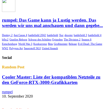
rumpel: Das Game kann ja Lustig werden. Das
werden wir uns mal anschauen und dann gegebe...
Destiny 2
Just Cause 4
battlefield 2042
battlefield
Xur
shooter
battlefield 3
battlefield 4
bfbc2
Gunfire Reborn
Schwur des Schülers
Episoden
The Division 2
Season 6
Entscheidung
World War 3
Konkurrenz
Beta
Großmeister
Release
Evil Dead: The Game
WW2
Polygon Art
Sauerstoff SG3
United Assault
Social
Random Post
Cooler Master: Liste der kompatiblen Netzteile zu
den GeForce-RTX-3000-Grafikkarten
rumpel
10. September 2020