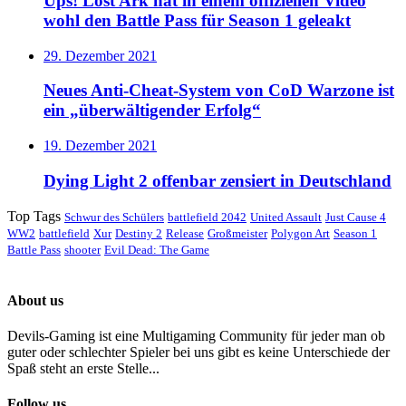
Ups! Lost Ark hat in einem offiziellen Video
wohl den Battle Pass für Season 1 geleakt
29. Dezember 2021
Neues Anti-Cheat-System von CoD Warzone ist
ein „überwältigender Erfolg“
19. Dezember 2021
Dying Light 2 offenbar zensiert in Deutschland
Top Tags
Schwur des Schülers
battlefield 2042
United Assault
Just Cause 4
WW2
battlefield
Xur
Destiny 2
Release
Großmeister
Polygon Art
Season 1
Battle Pass
shooter
Evil Dead: The Game
About us
Devils-Gaming ist eine Multigaming Community für jeder man ob
guter oder schlechter Spieler bei uns gibt es keine Unterschiede der
Spaß steht an erste Stelle...
Follow us